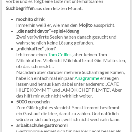
vorbei und es folgt eine Liste mit unterhaltsamen
Suchbegriffen
aus dem letzten Monat:
mochito drink
Immerhin weiß er, wie man den
Mojito
ausspricht.
„die nacht davor“+spiel+lösung
Zwei ver(w)irrte Seelen haben danach gesucht und
wahrscheinlich keine Lösung gefunden.
„milchkaffee“ „tom“
Ich kenne einen
Tom Collins
, aber keinen Tom
Milchkaffee. Vielleicht Milchkaffe mit Gin. Mal testen,
ob das schmeckt…
Nachdem aber darüber mehrere Suchanfragen kamen,
habe ich einfach mal ein paar
Anagramme
erzeugen
lassen und heraus kam dabei unter anderem: „CAFE
HILFE KOMMT“ und „AMOK CHEF FILMTE“. Aber
das hilft mir auch nicht wirklich weiter.
5000 euroschein
Zum Glück gibt es sie nicht. Sonst kommt bestimmt
ein Gast auf die Idee, damit zu zahlen. Und natürlich
würde er sich aufregen, weil ich nicht wechseln kann.
arbait schuhe gastronomi
Gastronomie eignet sich für den Kerl wohl besser als