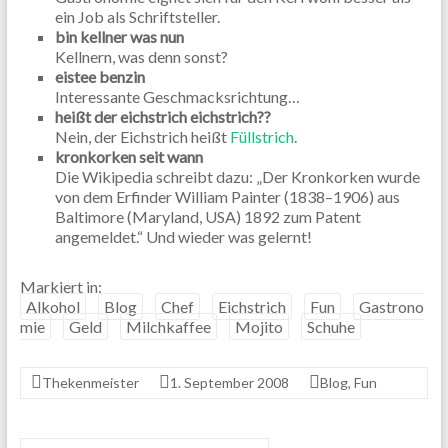
ein Job als Schriftsteller.
bin kellner was nun
Kellnern, was denn sonst?
eistee benzin
Interessante Geschmacksrichtung…
heißt der eichstrich eichstrich??
Nein, der Eichstrich heißt
Füllstrich
.
kronkorken seit wann
Die Wikipedia schreibt dazu: „Der Kronkorken wurde
von dem Erfinder William Painter (1838–1906) aus
Baltimore (Maryland, USA) 1892 zum Patent
angemeldet.“ Und wieder was gelernt!
Markiert in:
Alkohol
Blog
Chef
Eichstrich
Fun
Gastrono
mie
Geld
Milchkaffee
Mojito
Schuhe
Thekenmeister
1. September 2008
Blog
,
Fun