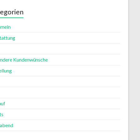
egorien
emein
tattung
ndere Kundenwünsche
ellung
auf
ts
rabend