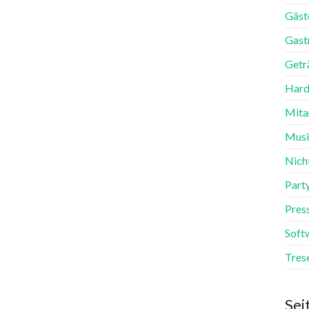
Gäst
Gast
Getr
Hard
Mita
Mus
Nich
Part
Pres
Soft
Tres
Sei