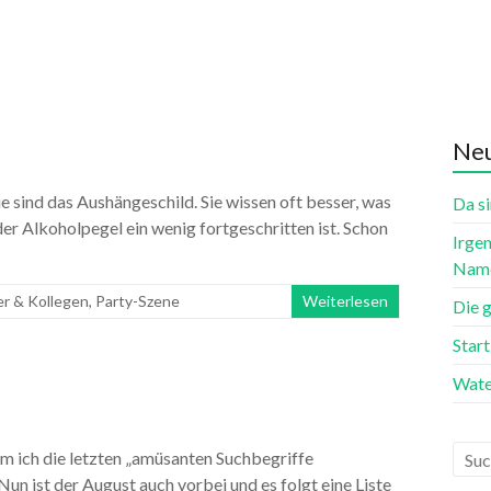
Neu
ie sind das Aushängeschild. Sie wissen oft besser, was
Da si
der Alkoholpegel ein wenig fortgeschritten ist. Schon
Irgen
Name
er & Kollegen
,
Party-Szene
Weiterlesen
Die 
Star
Wate
em ich die letzten „amüsanten Suchbegriffe
Nun ist der August auch vorbei und es folgt eine Liste