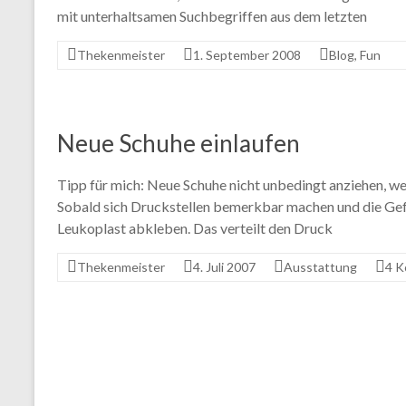
mit unterhaltsamen Suchbegriffen aus dem letzten
Thekenmeister
1. September 2008
Blog
,
Fun
Neue Schuhe einlaufen
Tipp für mich: Neue Schuhe nicht unbedingt anziehen, wen
Sobald sich Druckstellen bemerkbar machen und die Gefah
Leukoplast abkleben. Das verteilt den Druck
Thekenmeister
4. Juli 2007
Ausstattung
4 