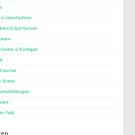
e
ro-Geschichten
änke & Spirituosen
ware
rbeiter & Kollegen
ik
traucher
y-Szene
semitteilungen
ware
en-Talk
ten