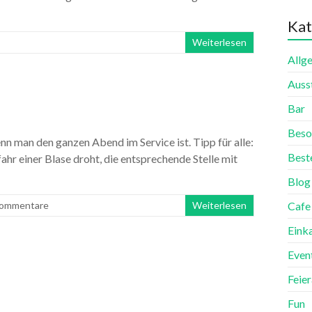
Kat
Weiterlesen
Allg
Auss
Bar
Beso
n man den ganzen Abend im Service ist. Tipp für alle:
Best
r einer Blase droht, die entsprechende Stelle mit
Blog
Kommentare
Weiterlesen
Cafe
Eink
Even
Feie
Fun