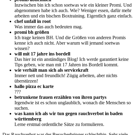
Inzwischen bin ich schon soetwas wie ein kleiner Promi. Und
abgenommen habe ich auch. Wie? Weniger essen, dafür mehr
arbeiten und ein bischen Boxtraining. Eigentlich ganz einfach.
chef unfall in root
Was immer das auch bedeuten mag.
promi bh größen
Ich trage keinen BH. Und die Größen von anderen Promis
kenne ich auch nicht. Aber warum will jemand soetwas
wissen?
will mit 17 jahre ins bordell
Das hier ist ein anständiges Blog! Ich werde garantiert keine
Tips geben, wie man mit 17 Jahren ins Bordell kommt.
wie verhält man sich als servicekraft
Immer nett und freundlich! Zügig arbeiten, aber nichts
überstürzen!
hallo pizza ec karte
???
betrunkene frauen erzählen von ihren partys
Irgendwie ist es schon unglaublich, wonach die Menschen so
suchen.
was kann ich als wir tun gegen rauchverbot in baden
württemberg
Lerne erstmal ordentliche Sätze zu formulieren.
Das Rauchverbot war der Besucherbringer schlechthin. Sehr viele