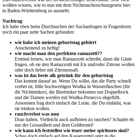
wollten wissen, wie es nun mit dem Nichtraucherschutzgesetz hier
in Baden-Württemberg so aussieht.
Nachtrag
:
Ich habe eben beim Durchsuchen der Suchanfragen in Fragenform
noch ein paar nette Sachen gefunden:
wie habe ich meinen geburtstag gefeiert
Anscheinend zu heftig!
wie macht man den perfekten ramazotti??
Erstmal lernen, wie man Ramazzotti schreibt, dann die Gäste
fragen, ob sie den Ramazzotti mit Eis und/oder Zitrone wollen
oder doch lieber mit Zitronensaft.
was ist das beste alk getränk für den geburtstag
Das kommt darauf an. Wenn Du willst, das die Party schnell
vorbei ist, fülle hochwertigen Wodka in Wasserflaschen (für
die Nichttrinker), die Biertrinker bekomen nur Doppelbock
und die Damen werden mit Wodka-Prosecco abgefüllt.
Ansonsten frag doch einfach die Leute, die Du einlädst, was
sie trinken wollen.
rauchverbot was nun
Dran halten. Vielleicht auch aufhören zu rauchen? Schadet eh
nur der Gesundheit und dem Geldbeutel!
wie kann ich feststellen wie teuer meine spiritosen sind?
Schau doch einfach auf den Kassenzettel oder in die