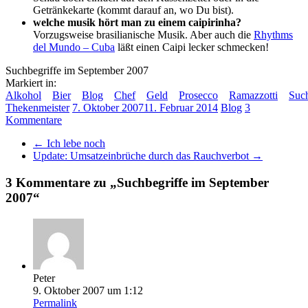
Getränkekarte (kommt darauf an, wo Du bist).
welche musik hört man zu einem caipirinha?
Vorzugsweise brasilianische Musik. Aber auch die
Rhythms
del Mundo – Cuba
läßt einen Caipi lecker schmecken!
Suchbegriffe im September 2007
Markiert in:
Alkohol
Bier
Blog
Chef
Geld
Prosecco
Ramazzotti
Such
Thekenmeister
7. Oktober 2007
11. Februar 2014
Blog
3
Kommentare
←
Ich lebe noch
Update: Umsatzeinbrüche durch das Rauchverbot
→
3 Kommentare zu „
Suchbegriffe im September
2007
“
Peter
9. Oktober 2007 um 1:12
Permalink