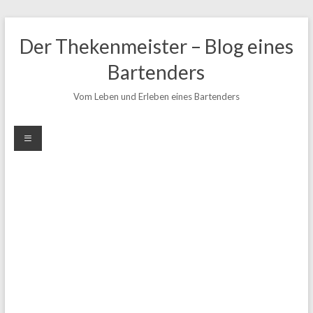
Zum
Inhalt
Der Thekenmeister – Blog eines
springen
Bartenders
Vom Leben und Erleben eines Bartenders