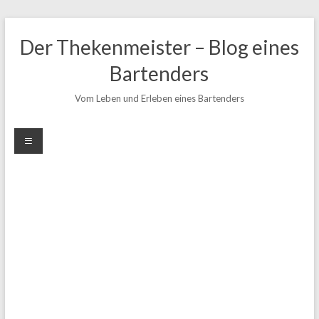
Zum
Inhalt
Der Thekenmeister – Blog eines
springen
Bartenders
Vom Leben und Erleben eines Bartenders