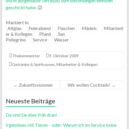
(nicht aufgebaute Terrasse) zum Bestellungen einholen
geschickt habe
. 😉
Markiert in:
Altglas
Feierabend
Flaschen
Mädels
Mitarbeit
er & Kollegen
Pfand
San
Pellegrino
Service
Wasser
Thekenmeister
9. Oktober 2009
Getränke & Spirituosen
,
Mitarbeiter & Kollegen
←
Zukunftsvisionen
Wir wollen Cocktails!
→
Neueste Beiträge
Da sind Sie aber früh dran!
Irgendwas mit Tieren – oder: Warum ich im Service keine