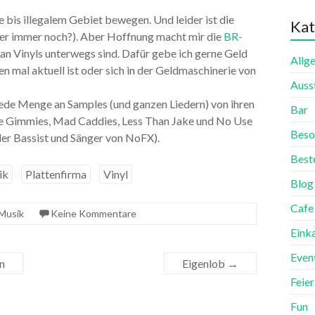
 bis illegalem Gebiet bewegen. Und leider ist die
Kat
der immer noch?). Aber Hoffnung macht mir die
BR-
 an Vinyls unterwegs sind. Dafür gebe ich gerne Geld
Allg
en mal aktuell ist oder sich in der Geldmaschinerie von
Auss
jede Menge an Samples (und ganzen Liedern) von ihren
Bar
e Gimmies, Mad Caddies, Less Than Jake und No Use
Beso
der Bassist und Sänger von NoFX).
Best
ik
Plattenfirma
Vinyl
Blog
Cafe
Musik
Keine Kommentare
Eink
Even
n
Eigenlob
→
Feie
Fun