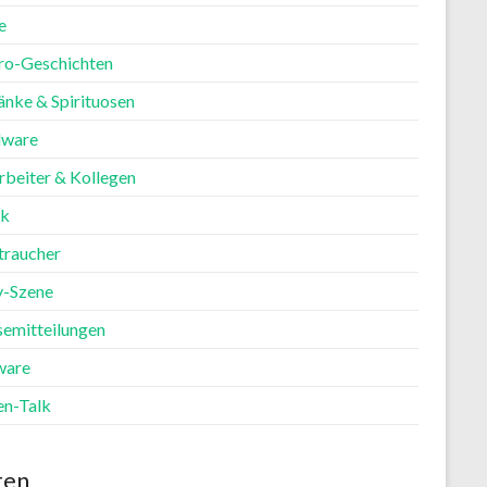
e
ro-Geschichten
änke & Spirituosen
ware
rbeiter & Kollegen
ik
traucher
y-Szene
semitteilungen
ware
en-Talk
ten