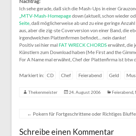
Nachtrag:
Ich sehe gerade, daß sich die Mash-Ups in einer Grauzone
„MTV-Mash-Homepage
down (aktuell, schon wieder o
Seite
, daß möglicherweise ab und zu eine geringe Anzahl
aus, aber die zig-ste Coverversion von einer Band, die eb
irgendwelchen Plattenfirmen befindet… nein danke!
Positiv sei hier mal
FAT WRECK CHORDS
erwähnt, die 
Künstlern zum Download haben (Me First and the Gimm
For A Name mal erwähnt, Chef der Plattenfirma ist btw 
Markiert in:
CD
Chef
Feierabend
Geld
Mus
Thekenmeister
24. August 2006
Feierabend
,
←
Pokern für Fortgeschrittene oder Richtiges Bluffe
Schreibe einen Kommentar