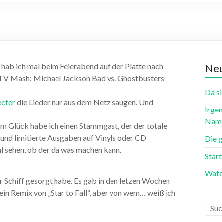
 hab ich mal beim Feierabend auf der Platte nach
Neu
TV Mash: Michael Jackson Bad vs. Ghostbusters
Da si
ecter
die Lieder nur aus dem Netz saugen. Und
Irgen
Name
m Glück habe ich einen Stammgast, der der totale
 und limitierte Ausgaben auf Vinyls oder CD
Die 
l sehen, ob der da was machen kann.
Star
Wate
lar Schiff gesorgt habe. Es gab in den letzen Wochen
r ein Remix von „Star to Fall“, aber von wem… weiß ich