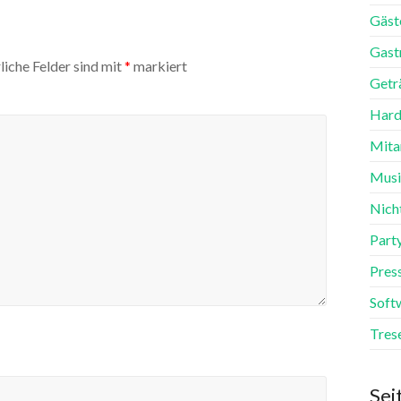
Gäst
Gast
liche Felder sind mit
*
markiert
Getr
Hard
Mita
Mus
Nich
Part
Pres
Soft
Tres
Sei