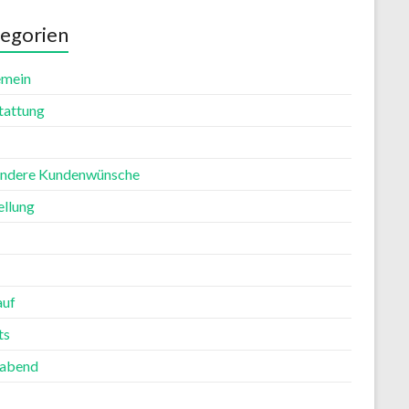
egorien
emein
tattung
ndere Kundenwünsche
ellung
auf
ts
rabend