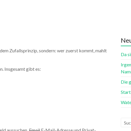
Neu
 dem Zufallsprinzip, sondern: wer zuerst kommt, mahlt
Da si
Irgen
. Insgesamt gibt es:
Name
Die 
Star
Wate
Feld aussuchen,
Email
E-Mail-Adresse und Privat-