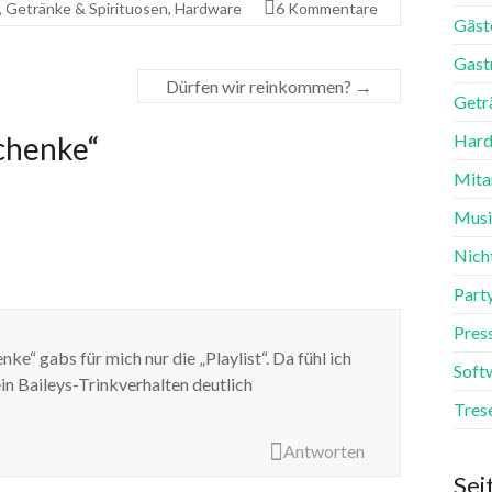
,
Getränke & Spirituosen
,
Hardware
6 Kommentare
Gäst
Gast
Dürfen wir reinkommen?
→
Getr
chenke
“
Hard
Mita
Mus
Nich
Part
Pres
“ gabs für mich nur die „Playlist“. Da fühl ich
Soft
in Baileys-Trinkverhalten deutlich
Tres
Antworten
Sei