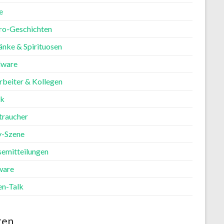
e
ro-Geschichten
änke & Spirituosen
ware
rbeiter & Kollegen
ik
traucher
y-Szene
semitteilungen
ware
en-Talk
ten