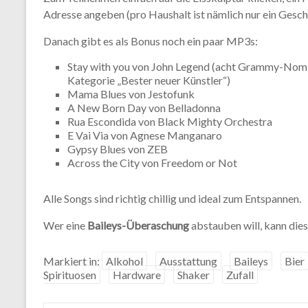
Adresse angeben (pro Haushalt ist nämlich nur ein Gesch
Danach gibt es als Bonus noch ein paar MP3s:
Stay with you von John Legend (acht Grammy-Nomin
Kategorie „Bester neuer Künstler“)
Mama Blues von Jestofunk
A New Born Day von Belladonna
Rua Escondida von Black Mighty Orchestra
E Vai Via von Agnese Manganaro
Gypsy Blues von ZEB
Across the City von Freedom or Not
Alle Songs sind richtig chillig und ideal zum Entspannen.
Wer eine
Baileys-Überaschung
abstauben will, kann dies
Markiert in:
Alkohol
Ausstattung
Baileys
Bier
Spirituosen
Hardware
Shaker
Zufall