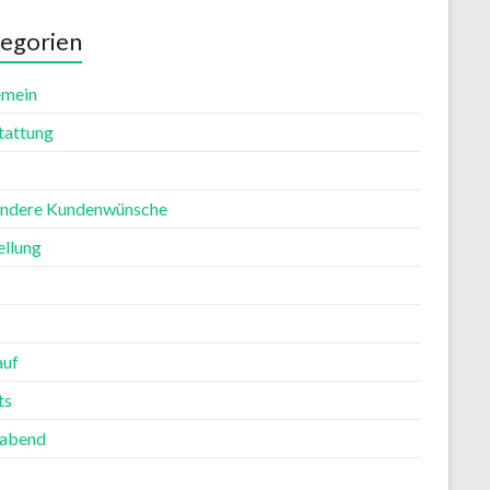
egorien
emein
tattung
ndere Kundenwünsche
ellung
auf
ts
rabend