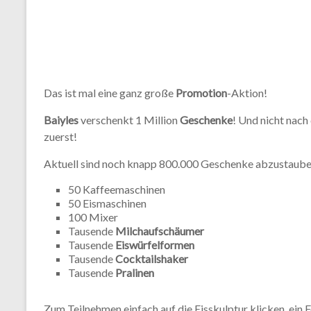
Das ist mal eine ganz große
Promotion
-Aktion!
Baiyles
verschenkt 1 Million
Geschenke
! Und nicht nach
zuerst!
Aktuell sind noch knapp 800.000 Geschenke abzustauben
50 Kaffeemaschinen
50 Eismaschinen
100 Mixer
Tausende
Milchaufschäumer
Tausende
Eiswürfelformen
Tausende
Cocktailshaker
Tausende
Pralinen
Zum Teilnehmen einfach auf die Eisskulptur klicken, ein 