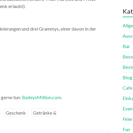
enk erlaubt).
Kat
Allg
ierungen und drei Grammys, einer davon in der
Auss
Bar
Beso
Best
Blog
Cafe
 gerne tun:
BaileysMillion.com
.
Eink
Even
Geschenk
Getränke &
Feie
Fun