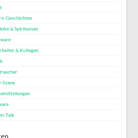
e
ro-Geschichten
änke & Spirituosen
ware
rbeiter & Kollegen
ik
traucher
y-Szene
semitteilungen
ware
en-Talk
ten