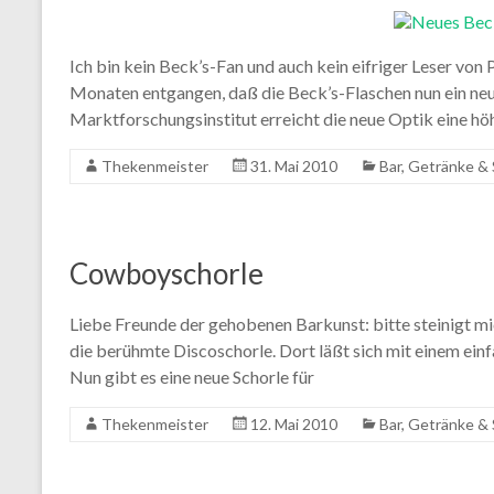
Ich bin kein Beck’s-Fan und auch kein eifriger Leser von P
Monaten entgangen, daß die Beck’s-Flaschen nun ein ne
Marktforschungsinstitut erreicht die neue Optik eine h
Thekenmeister
31. Mai 2010
Bar
,
Getränke & 
Cowboyschorle
Liebe Freunde der gehobenen Barkunst: bitte steinigt mic
die berühmte Discoschorle. Dort läßt sich mit einem ei
Nun gibt es eine neue Schorle für
Thekenmeister
12. Mai 2010
Bar
,
Getränke & 