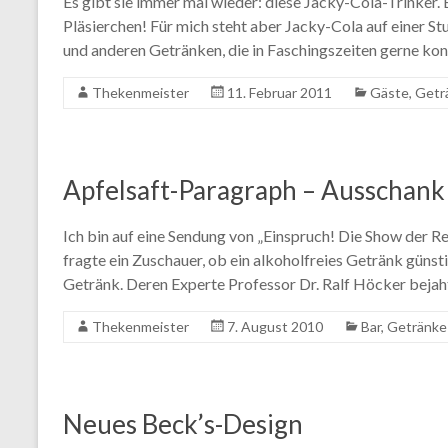
Es gibt sie immer mal wieder: diese Jacky-Cola-Trinker. 
Pläsierchen! Für mich steht aber Jacky-Cola auf einer 
und anderen Getränken, die in Faschingszeiten gerne ko
Thekenmeister
11. Februar 2011
Gäste
,
Getr
Apfelsaft-Paragraph – Ausschank
Ich bin auf eine Sendung von „Einspruch! Die Show der
fragte ein Zuschauer, ob ein alkoholfreies Getränk güns
Getränk. Deren Experte Professor Dr. Ralf Höcker bejah
Thekenmeister
7. August 2010
Bar
,
Getränke 
Neues Beck’s-Design