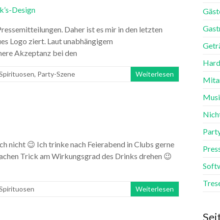
Gäst
Gast
ressemitteilungen. Daher ist es mir in den letzten
ues Logo ziert. Laut unabhängigem
Getr
öhere Akzeptanz bei den
Hard
Spirituosen
,
Party-Szene
Weiterlesen
Mita
Mus
Nich
Part
h nicht 😉 Ich trinke nach Feierabend in Clubs gerne
Pres
nfachen Trick am Wirkungsgrad des Drinks drehen 😉
Soft
Tres
Spirituosen
Weiterlesen
Sei