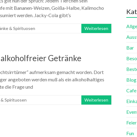
Es gilt nun der Spruch: Jedem Tierchen sein
Stufe mit Bananen-Weizen, Goißa-Halbe, Kalimocho
Kat
nsumiert werden. Jacky-Cola gibt’s
Allg
änke & Spirituosen
Weiterlesen
Auss
Bar
 alkoholfreier Getränke
Beso
Best
 Rechtsirrtümer“ aufmerksam gemacht worden. Dort
tiger angeboten werden muß als ein alkoholhaltiges
Blog
te die Frage und
Cafe
& Spirituosen
Weiterlesen
Eink
Even
Feie
Fun