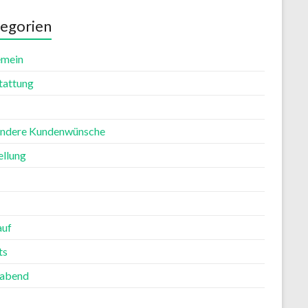
egorien
emein
tattung
ndere Kundenwünsche
ellung
auf
ts
rabend