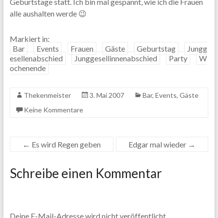
Geburtstage statt. Ich bin mal gespannt, wie ich die Frauen
alle aushalten werde 😉
Markiert in:
Bar
Events
Frauen
Gäste
Geburtstag
Jungg
esellenabschied
Junggesellinnenabschied
Party
W
ochenende
Thekenmeister
3. Mai 2007
Bar
,
Events
,
Gäste
Keine Kommentare
←
Es wird Regen geben
Edgar mal wieder
→
Schreibe einen Kommentar
Deine E-Mail-Adresse wird nicht veröffentlicht.