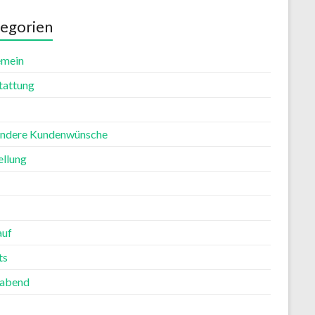
egorien
emein
tattung
ndere Kundenwünsche
ellung
auf
ts
rabend