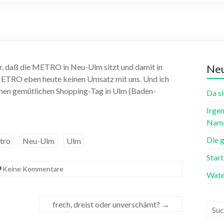
 daß die METRO in Neu-Ulm sitzt und damit in
Neu
 METRO eben heute keinen Umsatz mit uns. Und ich
inen gemütlichen Shopping-Tag in Ulm (Baden-
Da si
Irgen
Name
Die 
tro
Neu-Ulm
Ulm
Star
Keine Kommentare
Wate
frech, dreist oder unverschämt?
→