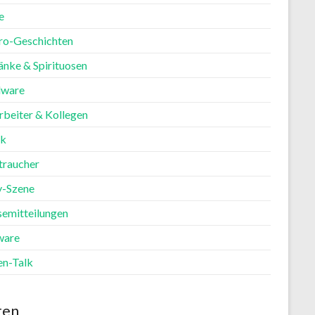
e
ro-Geschichten
änke & Spirituosen
ware
rbeiter & Kollegen
ik
traucher
y-Szene
semitteilungen
ware
en-Talk
ten