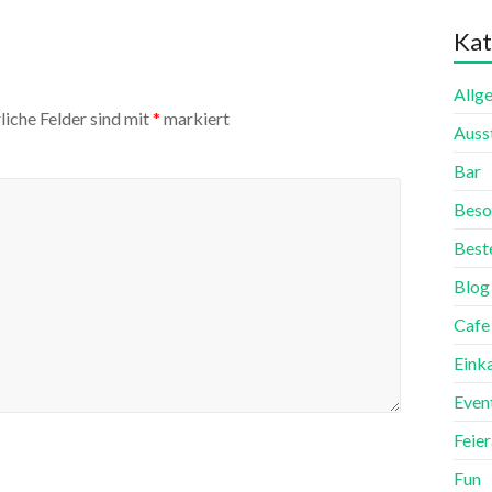
Kat
Allg
liche Felder sind mit
*
markiert
Auss
Bar
Beso
Best
Blog
Cafe
Eink
Even
Feie
Fun