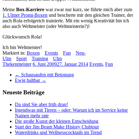
Meine
Box-Karriere
war zwar nur kurz, sie führte mich aber zum
1. Ulmer Promi-Boxen
und bescherte mir den gleichen Trainer, der
auch Rola erfolgreich trainierte. Mit ein wenig Kreativität bin ich
also auch Weltmeister (oder Weltmeisterin?)!
Glückwunsch Rola!
Ich bin Weltmeister!
Markiert in:
Boxen
Events
Fun
Neu-
Ulm
Sport
Training
Ulm
Thekenmeister
6. Juni 2009
27. Januar 2014
Events
,
Fun
←
Schausaufen mit Betonung
Ewig haltbar
→
Neueste Beiträge
Da sind Sie aber früh dran!
Irgendwas mit Tieren – oder: Warum ich im Service keine
Namen mehr rate
Die große Kunst der kleinen Entscheidung
Start der Jim Beam Make History Clubtour
Waterdrinks und Wellnesscocktails im Trend