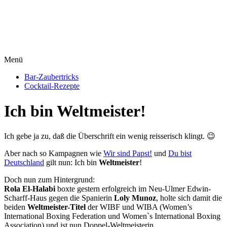
Menü
Bar-Zaubertricks
Cocktail-Rezepte
Ich bin Weltmeister!
Ich gebe ja zu, daß die Überschrift ein wenig reisserisch klingt. 😉
Aber nach so Kampagnen wie
Wir sind Papst!
und
Du bist
Deutschland
gilt nun: Ich bin
Weltmeister
!
Doch nun zum Hintergrund:
Rola El-Halabi
boxte gestern erfolgreich im Neu-Ulmer Edwin-
Scharff-Haus gegen die Spanierin
Loly Munoz
, holte sich damit die
beiden
Weltmeister-Titel
der WIBF und WIBA (Women’s
International Boxing Federation und Women`s International Boxing
Association) und ist nun Doppel-Weltmeisterin.