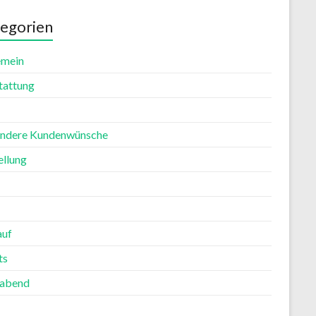
egorien
emein
tattung
ndere Kundenwünsche
ellung
auf
ts
rabend