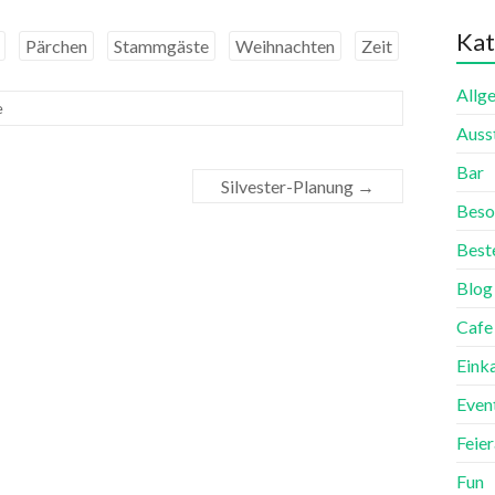
Kat
Pärchen
Stammgäste
Weihnachten
Zeit
Allg
e
Auss
Bar
Silvester-Planung
→
Beso
Best
Blog
Cafe
Eink
Even
Feie
Fun