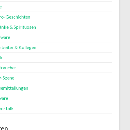
e
ro-Geschichten
änke & Spirituosen
ware
rbeiter & Kollegen
ik
traucher
y-Szene
semitteilungen
ware
en-Talk
ten