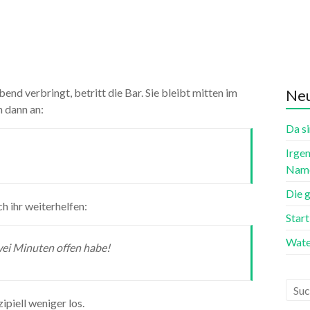
nd verbringt, betritt die Bar. Sie bleibt mitten im
Neu
 dann an:
Da si
Irgen
Name
Die 
 ihr weiterhelfen:
Star
Wate
zwei Minuten offen habe!
ipiell weniger los.