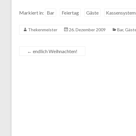
Markiert in:
Bar
Feiertag
Gäste
Kassensystem
Thekenmeister
26. Dezember 2009
Bar
,
Gäst
←
endlich Weihnachten!