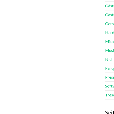
Gäst
Gast
Getr
Hard
Mita
Mus
Nich
Part
Pres
Soft
Tres
Sei