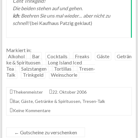
Cent Trinkgeld!
Die beiden stehen auf und gehen.
ich
: Beehren Sie uns mal wieder… aber nicht zu
schnell!
(bei Kaufhaus Patzig geklaut)
Markiert in:
Alkohol
Bar
Cocktails
Freaks
Gäste
Geträn
ke & Spirituosen
Long Island Iced
Tea
Salzstangen
Tortillas
Tresen-
Talk
Trinkgeld
Weinschorle
Thekenmeister
22. Oktober 2006
Bar
,
Gäste
,
Getränke & Spirituosen
,
Tresen-Talk
Keine Kommentare
←
Gutscheine zu verschenken