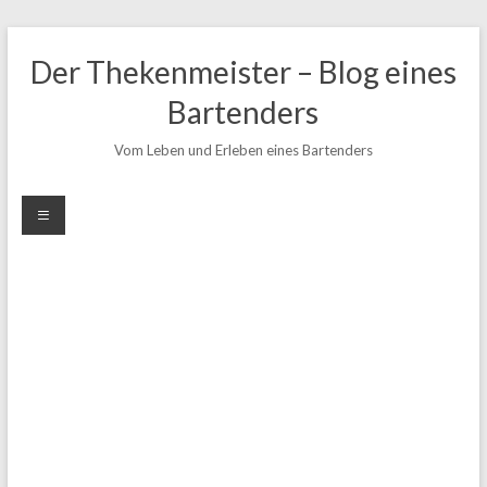
Zum
Inhalt
Der Thekenmeister – Blog eines
springen
Bartenders
Vom Leben und Erleben eines Bartenders