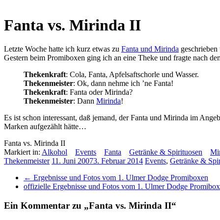
Fanta vs. Mirinda II
Letzte Woche hatte ich kurz etwas zu
Fanta und Mirinda
geschrieben 
Gestern beim Promiboxen ging ich an eine Theke und fragte nach dem
Thekenkraft
: Cola, Fanta, Apfelsaftschorle und Wasser.
Thekenmeister
: Ok, dann nehme ich ’ne Fanta!
Thekenkraft
: Fanta oder Mirinda?
Thekenmeister
: Dann
Mirinda
!
Es ist schon interessant, daß jemand, der Fanta und Mirinda im Angeb
Marken aufgezählt hätte…
Fanta vs. Mirinda II
Markiert in:
Alkohol
Events
Fanta
Getränke & Spirituosen
Mi
Thekenmeister
11. Juni 2007
3. Februar 2014
Events
,
Getränke & Spir
←
Ergebnisse und Fotos vom 1. Ulmer Dodge Promiboxen
offizielle Ergebnisse und Fotos vom 1. Ulmer Dodge Promibo
Ein Kommentar zu „
Fanta vs. Mirinda II
“