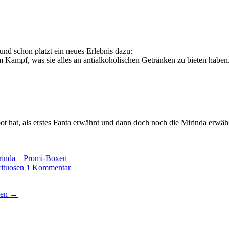
und schon platzt ein neues Erlebnis dazu:
 Kampf, was sie alles an antialkoholischen Getränken zu bieten haben
ot hat, als erstes Fanta erwähnt und dann doch noch die Mirinda erwähn
rinda
Promi-Boxen
ituosen
1 Kommentar
xen
→