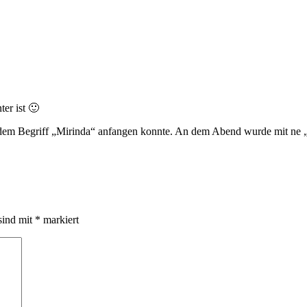
er ist 🙂
t dem Begriff „Mirinda“ anfangen konnte. An dem Abend wurde mit ne 
sind mit
*
markiert