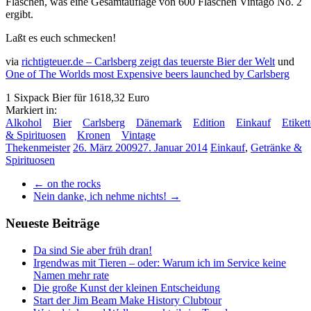
Flaschen, was eine Gesamtauflage von 600 Flaschen Vintago No. 2
ergibt.
Laßt es euch schmecken!
via
richtigteuer.de – Carlsberg zeigt das teuerste Bier der Welt
und
One of The Worlds most Expensive beers launched by Carlsberg
1 Sixpack Bier für 1618,32 Euro
Markiert in:
Alkohol
Bier
Carlsberg
Dänemark
Edition
Einkauf
Etiket
& Spirituosen
Kronen
Vintage
Thekenmeister
26. März 2009
27. Januar 2014
Einkauf
,
Getränke &
Spirituosen
←
on the rocks
Nein danke, ich nehme nichts!
→
Neueste Beiträge
Da sind Sie aber früh dran!
Irgendwas mit Tieren – oder: Warum ich im Service keine
Namen mehr rate
Die große Kunst der kleinen Entscheidung
Start der Jim Beam Make History Clubtour