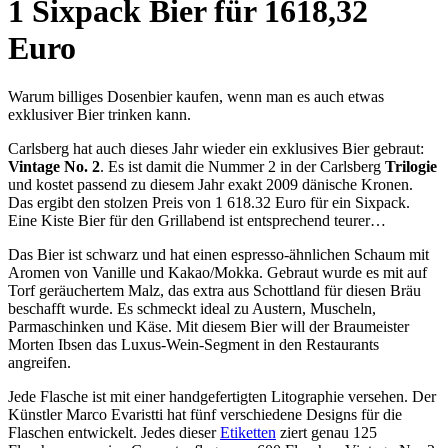
1 Sixpack Bier für 1618,32
Euro
Warum billiges Dosenbier kaufen, wenn man es auch etwas
exklusiver Bier trinken kann.
Carlsberg hat auch dieses Jahr wieder ein exklusives Bier gebraut:
Vintage No. 2
. Es ist damit die Nummer 2 in der Carlsberg
Trilogie
und kostet passend zu diesem Jahr exakt 2009 dänische Kronen.
Das ergibt den stolzen Preis von 1 618.32 Euro für ein Sixpack.
Eine Kiste Bier für den Grillabend ist entsprechend teurer…
Das Bier ist schwarz und hat einen espresso-ähnlichen Schaum mit
Aromen von Vanille und Kakao/Mokka. Gebraut wurde es mit auf
Torf geräuchertem Malz, das extra aus Schottland für diesen Bräu
beschafft wurde. Es schmeckt ideal zu Austern, Muscheln,
Parmaschinken und Käse. Mit diesem Bier will der Braumeister
Morten Ibsen das Luxus-Wein-Segment in den Restaurants
angreifen.
Jede Flasche ist mit einer handgefertigten Litographie versehen. Der
Künstler Marco Evaristti hat fünf verschiedene Designs für die
Flaschen entwickelt. Jedes dieser
Etiketten
ziert genau 125