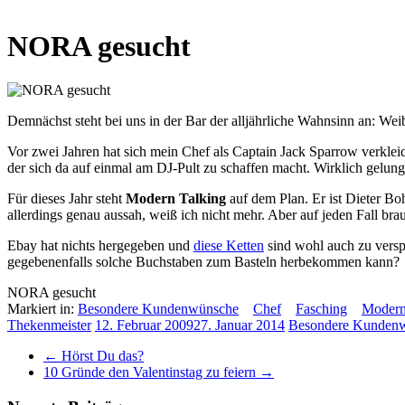
NORA gesucht
Demnächst steht bei uns in der Bar der alljährliche Wahnsinn an: Wei
Vor zwei Jahren hat sich mein Chef als Captain Jack Sparrow verkleid
der sich da auf einmal am DJ-Pult zu schaffen macht. Wirklich gelung
Für dieses Jahr steht
Modern Talking
auf dem Plan. Er ist Dieter Bo
allerdings genau aussah, weiß ich nicht mehr. Aber auf jeden Fall bra
Ebay hat nichts hergegeben und
diese Ketten
sind wohl auch zu verspi
gegebenenfalls solche Buchstaben zum Basteln herbekommen kann?
NORA gesucht
Markiert in:
Besondere Kundenwünsche
Chef
Fasching
Modern
Thekenmeister
12. Februar 2009
27. Januar 2014
Besondere Kunden
←
Hörst Du das?
10 Gründe den Valentinstag zu feiern
→