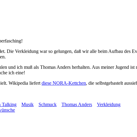
berfasching!
et. Die Verkleidung war so gelungen, daß wir alle beim Aufbau des Eve
en.
hlen und ich muß als Thomas Anders herhalten. Aus meiner Jugend ist 
uche ich eine!
elt. Wikipedia liefert
diese NORA-Kettchen
, die selbstgebastelt aus
 Talking
Musik
Schmuck
Thomas Anders
Verkleidung
wünsche