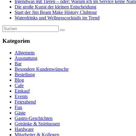
Irgendwas mit Tieren – oder: Warum ich im Service keine Nam
Die große Kunst der kleinen Entscheidung
Start der Jim Beam Make History Clubtour
Waterdrinks und Wellnesscocktails im Trend
Kategorien
Allgemein
Ausstattung
Bar
Besondere Kundenwünsche
Bestellung
Blog
Cafe
Einkauf
Events
Feierabend
Fun
Gäste
Gastro-Geschichten
Getränke & Spirituosen
Hardware
Mitarbeiter & Kollegen