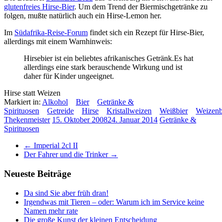
glutenfreies Hirse-Bier
. Um dem Trend der Biermischgetränke zu
folgen, mußte natürlich auch ein Hirse-Lemon her.
Im
Südafrika-Reise-Forum
findet sich ein Rezept für Hirse-Bier,
allerdings mit einem Warnhinweis:
Hirsebier ist ein beliebtes afrikanisches Getränk.Es hat
allerdings eine stark berauschende Wirkung und ist
daher für Kinder ungeeignet.
Hirse statt Weizen
Markiert in:
Alkohol
Bier
Getränke &
Spirituosen
Getreide
Hirse
Kristallweizen
Weißbier
Weizenb
Thekenmeister
15. Oktober 2008
24. Januar 2014
Getränke &
Spirituosen
←
Imperial 2cl II
Der Fahrer und die Trinker
→
Neueste Beiträge
Da sind Sie aber früh dran!
Irgendwas mit Tieren – oder: Warum ich im Service keine
Namen mehr rate
Die große Kunst der kleinen Entscheidung