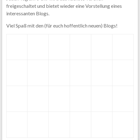
freigeschaltet und bietet wieder eine Vorstellung eines
interessanten Blogs.
Viel Spaß mit den (für euch hoffentlich neuen) Blogs!
11
9
14
2
6
17
21
1
7
10
15
4
24
13
22
18
3
23
8
19
5
12
20
16