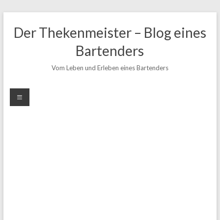
Zum
Inhalt
Der Thekenmeister – Blog eines
springen
Bartenders
Vom Leben und Erleben eines Bartenders