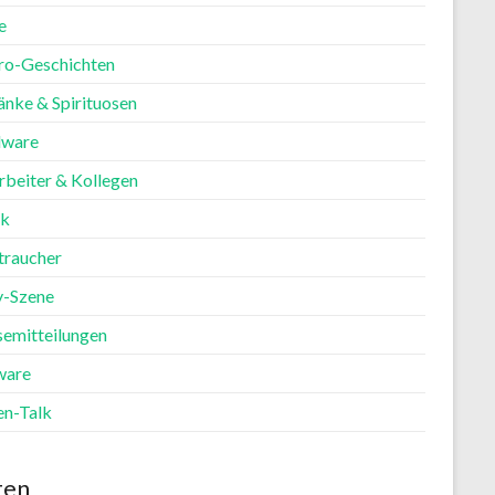
e
ro-Geschichten
änke & Spirituosen
ware
rbeiter & Kollegen
ik
traucher
y-Szene
semitteilungen
ware
en-Talk
ten