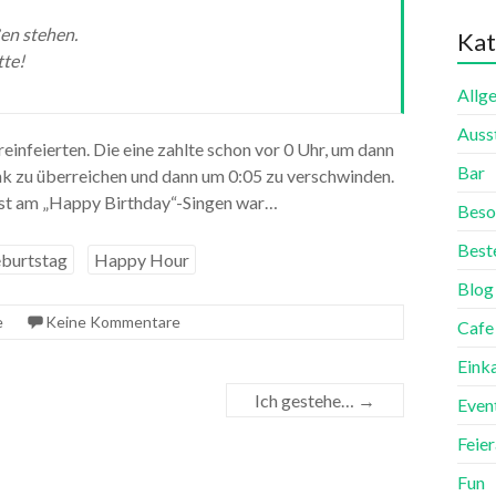
ßen stehen.
Kat
tte!
Allg
Auss
einfeierten. Die eine zahlte schon vor 0 Uhr, um dann
Bar
k zu überreichen und dann um 0:05 zu verschwinden.
est am „Happy Birthday“-Singen war…
Beso
Best
burtstag
Happy Hour
Blog
e
Keine Kommentare
Cafe
Eink
Ich gestehe…
→
Even
Feie
Fun