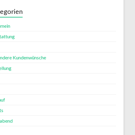
egorien
emein
tattung
ndere Kundenwünsche
ellung
auf
ts
rabend