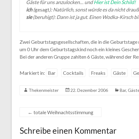
Gäste für uns anzulocken… und
Hier ist Dein Schild!
ich
(
gesagt
): Natürlich, sonst würde es da nicht drau
sie
(beruhigt): Dann ist ja gut. Einen Wodka-Kirsch bi
Zwei Geburtstagsgesellschaften, die in die Geburtstage r
um 0 Uhr dem Geburtstagskind noch ein kleines Geschen
Bei der anderen Gruppe zahlten 6 Gäste, während der R
Markiert in:
Bar
Cocktails
Freaks
Gäste
Ge
Thekenmeister
22. Dezember 2006
Bar
,
Gäst
←
totale Weihnachtsstimmung
Schreibe einen Kommentar