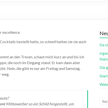
r excellence.
Neu
ocktails bestellt hatte, so schnell hatten sie sie auch
Da si
Irgen
mmt an den Tresen, schaut mich kurz an und bis ich
Name
ppe, die noch im Eingang stand. Er kam dann aber
Die 
bt. Nein, die gibt es nur am Freitag und Samstag.
r weg.
Star
:
Wate
heute?
ent
Mitbewerber so ein Schild hingestellt, um