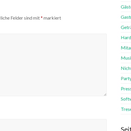
Gäst
Gast
liche Felder sind mit
*
markiert
Getr
Hard
Mita
Mus
Nich
Part
Pres
Soft
Tres
Sei