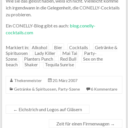
Wie sie das gelöst haben, weiß ich nicht. Vielleicht komme
ich irgendwann in die Gelegenheit, die CONELLY-Cocktails
zu probieren.
Ein CONELLY-Blog gibt es auch:
blog.conelly-
cocktails.com
Markiert in:
Alkohol
Bier
Cocktails
Getränke &
Spirituosen
Lady Killer
Mai Tai
Party-
Szene
Planters Punch
Red Bull
Sex on the
beach
Shaker
Tequila Sunrise
Thekenmeister
20. März 2007
Getränke & Spirituosen
,
Party-Szene
6 Kommentare
←
Eichstrich und Logos auf Gläsern
Zeit für einen Firmenwagen
→