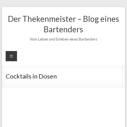
Zum
Inhalt
Der Thekenmeister – Blog eines
springen
Bartenders
Vom Leben und Erleben eines Bartenders
Cocktails in Dosen