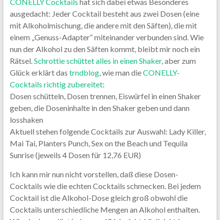
CONELLY Cocktails
hat sich dabei etwas Besonderes
ausgedacht: Jeder Cocktail besteht aus zwei Dosen (eine
mit Alkoholmischung, die andere mit den Säften), die mit
einem „Genuss-Adapter“ miteinander verbunden sind. Wie
nun der Alkohol zu den Säften kommt, bleibt mir noch ein
Rätsel.
Schrottie schüttet alles in einen Shaker
, aber zum
Glück erklärt das
trndblog
, wie man die
CONELLY-
Cocktails richtig zubereitet
:
Dosen schütteln, Dosen trennen, Eiswürfel in einen Shaker
geben, die Doseninhalte in den Shaker geben und dann
losshaken
Aktuell stehen folgende Cocktails zur Auswahl: Lady Killer,
Mai Tai, Planters Punch, Sex on the Beach und Tequila
Sunrise (jeweils 4 Dosen für 12,76 EUR)
Ich kann mir nun nicht vorstellen, daß diese Dosen-
Cocktails wie die echten Cocktails schmecken. Bei jedem
Cocktail ist die Alkohol-Dose gleich groß obwohl die
Cocktails unterschiedliche Mengen an Alkohol enthalten.