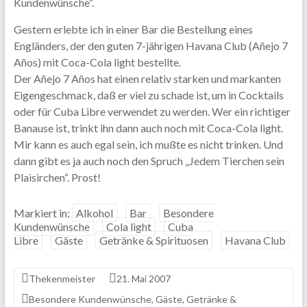
Kundenwünsche“.
Gestern erlebte ich in einer Bar die Bestellung eines
Engländers, der den guten 7-jährigen Havana Club (Añejo 7
Años) mit Coca-Cola light bestellte.
Der Añejo 7 Años hat einen relativ starken und markanten
Eigengeschmack, daß er viel zu schade ist, um in Cocktails
oder für Cuba Libre verwendet zu werden. Wer ein richtiger
Banause ist, trinkt ihn dann auch noch mit Coca-Cola light.
Mir kann es auch egal sein, ich mußte es nicht trinken. Und
dann gibt es ja auch noch den Spruch „Jedem Tierchen sein
Plaisirchen“. Prost!
Markiert in:
Alkohol
Bar
Besondere
Kundenwünsche
Cola light
Cuba
Libre
Gäste
Getränke & Spirituosen
Havana Club
Thekenmeister
21. Mai 2007
Besondere Kundenwünsche
,
Gäste
,
Getränke &