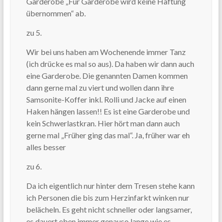
Garderobe „Für Garderobe wird keine Haftung
übernommen“ ab.
zu 5.
Wir bei uns haben am Wochenende immer Tanz
(ich drücke es mal so aus). Da haben wir dann auch
eine Garderobe. Die genannten Damen kommen
dann gerne mal zu viert und wollen dann ihre
Samsonite-Koffer inkl. Rolli und Jacke auf einen
Haken hängen lassen!! Es ist eine Garderobe und
kein Schwerlastkran. Hier hört man dann auch
gerne mal „Früher ging das mal“. Ja, früher war eh
alles besser
zu 6.
Da ich eigentlich nur hinter dem Tresen stehe kann
ich Personen die bis zum Herzinfarkt winken nur
belächeln. Es geht nicht schneller oder langsamer,
es dauert eben immer genauso lange wie es