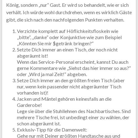
König, sondern „nur“ Gast. Er wird so behandelt, wie er sich
verhält. Ich würde wohl durchdrehen, wenn es wirklich Gäste
gibt, die sich nach den nachfolgenden Punkten verhalten.
Verzichte komplett auf Höflichkeitsfloskeln wie
„bitte“, „danke“ oder Konjunktive wie zum Beispiel
„Könnten Sie mir $getränk bringen?“
Setzte Dich immer an einen Tisch, der noch nicht
abgeräumt ist!
Wenn das Service-Personal erscheint, kannst Du auch
gerne Kommentare wie „Siehst das hier immer so aus?“
oder „Wird ja mal Zeit!“ abgeben.
Setze Dich immer an den größten freien Tisch (aber
nur, wenn kein passender nicht abgeräumter Tisch
vorhanden ist)!
Jacken und Mäntel gehören keinesfalls an die
Garderobe!
Lege sie über die Stuhllehnen des Nachbartisches. Sind
mehrere Tische frei, ist unbedingt einer zu wählen, der
schon abgeräumt ist.
Exklusiv-Tipp für die Damenwelt:
Gehe nur mit Deiner größten Handtasche aus und