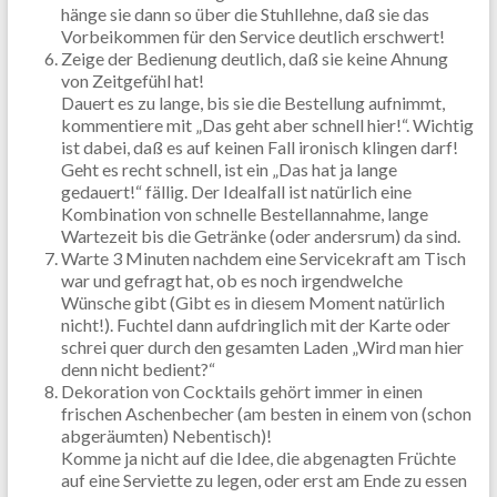
hänge sie dann so über die Stuhllehne, daß sie das
Vorbeikommen für den Service deutlich erschwert!
Zeige der Bedienung deutlich, daß sie keine Ahnung
von Zeitgefühl hat!
Dauert es zu lange, bis sie die Bestellung aufnimmt,
kommentiere mit „Das geht aber schnell hier!“. Wichtig
ist dabei, daß es auf keinen Fall ironisch klingen darf!
Geht es recht schnell, ist ein „Das hat ja lange
gedauert!“ fällig. Der Idealfall ist natürlich eine
Kombination von schnelle Bestellannahme, lange
Wartezeit bis die Getränke (oder andersrum) da sind.
Warte 3 Minuten nachdem eine Servicekraft am Tisch
war und gefragt hat, ob es noch irgendwelche
Wünsche gibt (Gibt es in diesem Moment natürlich
nicht!). Fuchtel dann aufdringlich mit der Karte oder
schrei quer durch den gesamten Laden „Wird man hier
denn nicht bedient?“
Dekoration von Cocktails gehört immer in einen
frischen Aschenbecher (am besten in einem von (schon
abgeräumten) Nebentisch)!
Komme ja nicht auf die Idee, die abgenagten Früchte
auf eine Serviette zu legen, oder erst am Ende zu essen