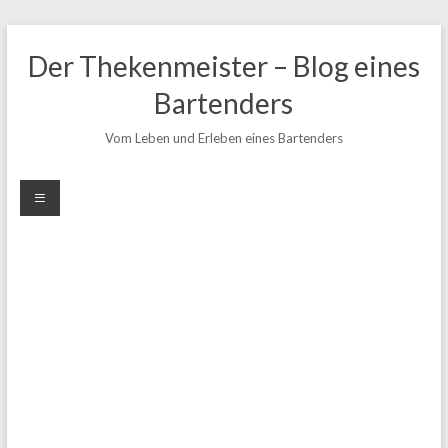
Zum
Inhalt
Der Thekenmeister – Blog eines
springen
Bartenders
Vom Leben und Erleben eines Bartenders