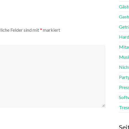
Gäst
Gast
Getr
liche Felder sind mit
*
markiert
Hard
Mita
Mus
Nich
Part
Pres
Soft
Tres
Sei