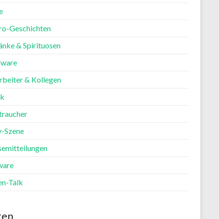
e
ro-Geschichten
änke & Spirituosen
ware
rbeiter & Kollegen
ik
traucher
y-Szene
semitteilungen
ware
en-Talk
ten