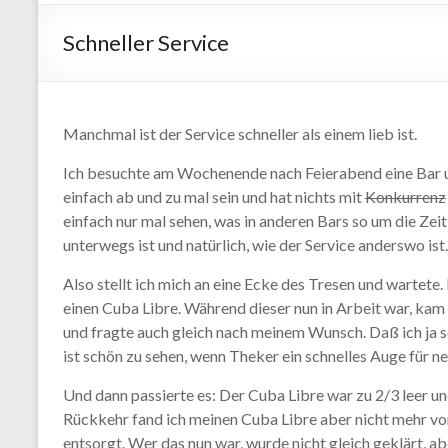
Schneller Service
Manchmal ist der Service schneller als einem lieb ist.
Ich besuchte am Wochenende nach Feierabend eine Bar 
einfach ab und zu mal sein und hat nichts mit
Konkurrenz
einfach nur mal sehen, was in anderen Bars so um die Zeit
unterwegs ist und natürlich, wie der Service anderswo ist.
Also stellt ich mich an eine Ecke des Tresen und wartete.
einen Cuba Libre. Während dieser nun in Arbeit war, kam 
und fragte auch gleich nach meinem Wunsch. Daß ich ja s
ist schön zu sehen, wenn Theker ein schnelles Auge für n
Und dann passierte es: Der Cuba Libre war zu 2/3 leer un
Rückkehr fand ich meinen Cuba Libre aber nicht mehr vor.
entsorgt. Wer das nun war, wurde nicht gleich geklärt, a