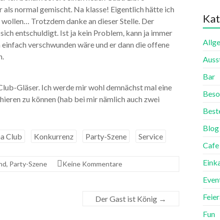
r als normal gemischt. Na klasse! Eigentlich hätte ich
Kat
wollen… Trotzdem danke an dieser Stelle. Der
ich entschuldigt. Ist ja kein Problem, kann ja immer
Allg
ch einfach verschwunden wäre und er dann die offene
n.
Auss
Bar
Club-Gläser. Ich werde mir wohl demnächst mal eine
Beso
ieren zu können (hab bei mir nämlich auch zwei
Best
Blog
a Club
Konkurrenz
Party-Szene
Service
Cafe
Eink
nd
,
Party-Szene
Keine Kommentare
Even
Feie
Der Gast ist König
→
Fun