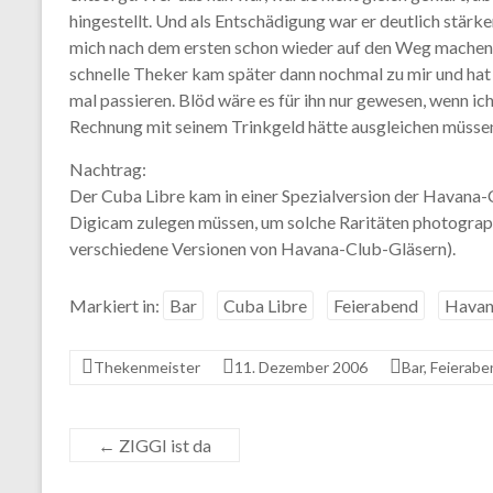
hingestellt. Und als Entschädigung war er deutlich stärke
mich nach dem ersten schon wieder auf den Weg machen 
schnelle Theker kam später dann nochmal zu mir und hat s
mal passieren. Blöd wäre es für ihn nur gewesen, wenn i
Rechnung mit seinem Trinkgeld hätte ausgleichen müsse
Nachtrag:
Der Cuba Libre kam in einer Spezialversion der Havana-
Digicam zulegen müssen, um solche Raritäten photograph
verschiedene Versionen von Havana-Club-Gläsern).
Markiert in:
Bar
Cuba Libre
Feierabend
Havan
Thekenmeister
11. Dezember 2006
Bar
,
Feierabe
←
ZIGGI ist da