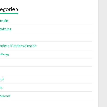
egorien
emein
tattung
ndere Kundenwünsche
ellung
auf
ts
rabend