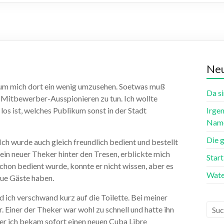
Neu
um mich dort ein wenig umzusehen. Soetwas muß
Da si
Mitbewerber-Ausspionieren zu tun. Ich wollte
 los ist, welches Publikum sonst in der Stadt
Irgen
Name
Die 
 Ich wurde auch gleich freundlich bedient und bestellt
ein neuer Theker hinter den Tresen, erblickte mich
Star
chon bedient wurde, konnte er nicht wissen, aber es
Wate
eue Gäste haben.
d ich verschwand kurz auf die Toilette. Bei meiner
 Einer der Theker war wohl zu schnell und hatte ihn
ber ich bekam sofort einen neuen Cuba Libre