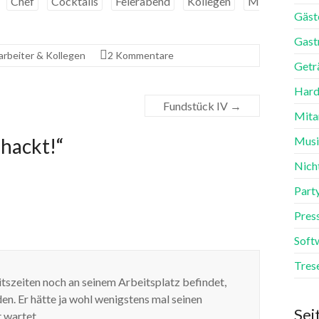
Chef
Cocktails
Feierabend
Kollegen
M
Gäst
Gast
arbeiter & Kollegen
2 Kommentare
Getr
Hard
Fundstück IV
→
Mita
 hackt!
“
Mus
Nich
Part
Pres
Soft
Tres
tszeiten noch an seinem Arbeitsplatz befindet,
n. Er hätte ja wohl wenigstens mal seinen
Sei
 wartet.