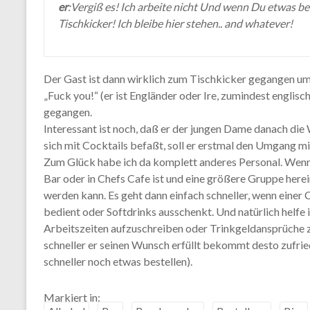
er
:Vergiß es! Ich arbeite nicht Und wenn Du etwas be
Tischkicker! Ich bleibe hier stehen.. and whatever!
Der Gast ist dann wirklich zum Tischkicker gegangen um 
„Fuck you!“ (er ist Engländer oder Ire, zumindest englis
gegangen.
Interessant ist noch, daß er der jungen Dame danach die
sich mit Cocktails befaßt, soll er erstmal den Umgang mi
Zum Glück habe ich da komplett anderes Personal. Wenn 
Bar oder in Chefs Cafe ist und eine größere Gruppe here
werden kann. Es geht dann einfach schneller, wenn einer
bedient oder Softdrinks ausschenkt. Und natürlich helfe 
Arbeitszeiten aufzuschreiben oder Trinkgeldansprüche zu 
schneller er seinen Wunsch erfüllt bekommt desto zufrie
schneller noch etwas bestellen).
Markiert in: