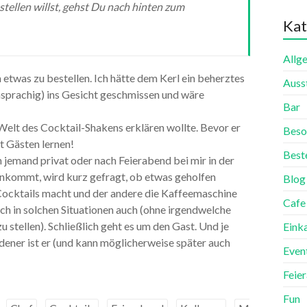
stellen willst, gehst Du nach hinten zum
Kat
Allg
etwas zu bestellen. Ich hätte dem Kerl ein beherztes
Auss
chsprachig) ins Gesicht geschmissen und wäre
Bar
 Welt des Cocktail-Shakens erklären wollte. Bevor er
Beso
t Gästen lernen!
Best
jemand privat oder nach Feierabend bei mir in der
inkommt, wird kurz gefragt, ob etwas geholfen
Blog
 Cocktails macht und der andere die Kaffeemaschine
Cafe
ich in solchen Situationen auch (ohne irgendwelche
stellen). Schließlich geht es um den Gast. Und je
Eink
dener ist er (und kann möglicherweise später auch
Even
Feie
Fun