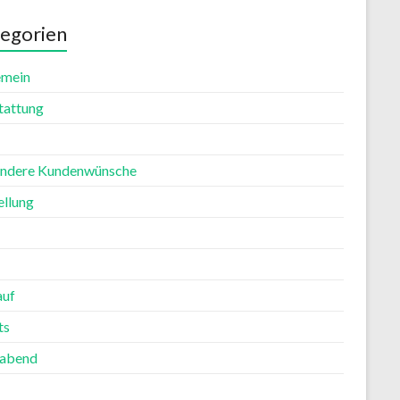
egorien
emein
tattung
ndere Kundenwünsche
ellung
auf
ts
rabend