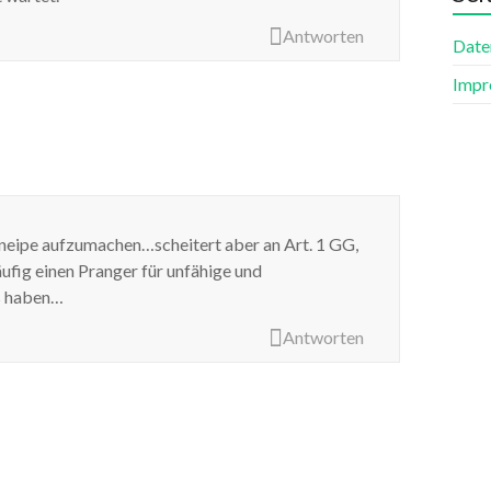
Antworten
Date
Impr
 Kneipe aufzumachen…scheitert aber an Art. 1 GG,
fig einen Pranger für unfähige und
s haben…
Antworten