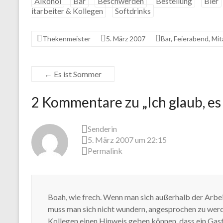
Alkohol
Bar
Beschwerden
Bestellung
Bier
itarbeiter & Kollegen
Softdrinks
Thekenmeister
5. März 2007
Bar
,
Feierabend
,
Mit
←
Es ist Sommer
2 Kommentare zu „
Ich glaub, es
Senderin
5. März 2007 um 22:15
Permalink
Boah, wie frech. Wenn man sich außerhalb der Arbei
muss man sich nicht wundern, angesprochen zu werde
Kollegen einen Hinweis geben können, dass ein Gast