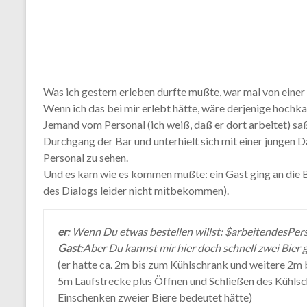
Was ich gestern erleben
durfte
mußte, war mal von einer 
Wenn ich das bei mir erlebt hätte, wäre derjenige hochka
Jemand vom Personal (ich weiß, daß er dort arbeitet) saß
Durchgang der Bar und unterhielt sich mit einer jungen D
Personal zu sehen.
Und es kam wie es kommen mußte: ein Gast ging an die B
des Dialogs leider nicht mitbekommen).
er
: Wenn Du etwas bestellen willst: $arbeitendesPers
Gast
:Aber Du kannst mir hier doch schnell zwei Bier 
(er hatte ca. 2m bis zum Kühlschrank und weitere 2m b
5m Laufstrecke plus Öffnen und Schließen des Kühls
Einschenken zweier Biere bedeutet hätte)