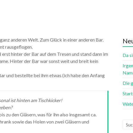
ganz anderen Welt. Zum Glück in einer anderen Bar.
Neu
nt rausgeflogen.
 erst hinter der Bar auf dem Tresen und stand dann im
Da si
ame. Hinter der Bar war sonst weit und breit kein
Irgen
Name
ar und bestellte bei ihm etwas (ich habe den Anfang
Die 
Star
onal ist hinten am Tischkicker!
Wate
geben?
is zu den Gläsern, was für ihn also insgesamt ca.
chrank sowie das Holen von zwei Gläsern und