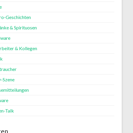
e
ro-Geschichten
änke & Spirituosen
ware
rbeiter & Kollegen
ik
traucher
y-Szene
semitteilungen
ware
en-Talk
ten