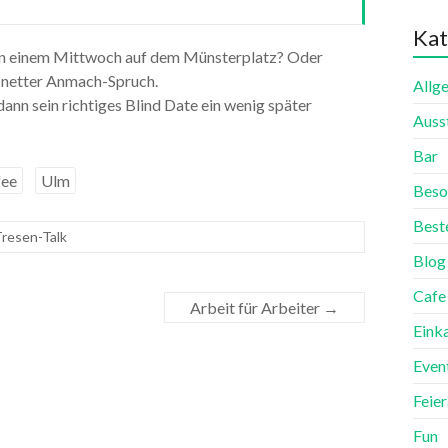
Kat
ch an einem Mittwoch auf dem Münsterplatz? Oder
in netter Anmach-Spruch.
Allg
ann sein richtiges Blind Date ein wenig später
Auss
Bar
fee
Ulm
Beso
Best
resen-Talk
Blog
Cafe
Arbeit für Arbeiter
→
Eink
Even
Feie
Fun