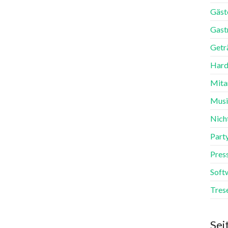
Gäst
Gast
Getr
Hard
Mita
Mus
Nich
Part
Pres
Soft
Tres
Sei