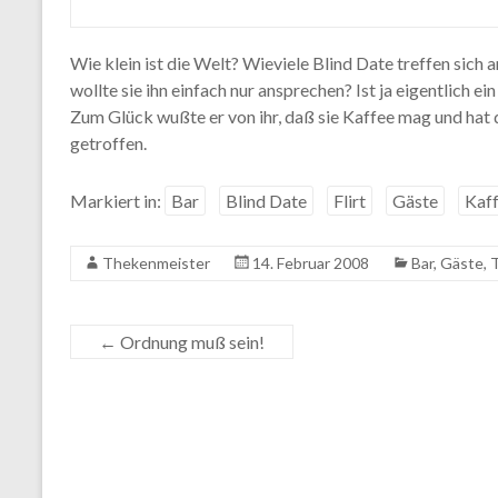
Wie klein ist die Welt? Wieviele Blind Date treffen si
wollte sie ihn einfach nur ansprechen? Ist ja eigentlich e
Zum Glück wußte er von ihr, daß sie Kaffee mag und hat d
getroffen.
Markiert in:
Bar
Blind Date
Flirt
Gäste
Kaf
Thekenmeister
14. Februar 2008
Bar
,
Gäste
,
T
←
Ordnung muß sein!