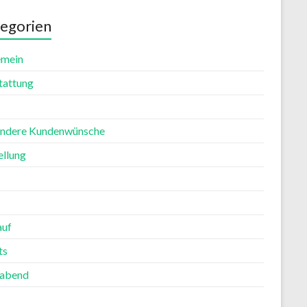
egorien
emein
tattung
ndere Kundenwünsche
ellung
auf
ts
rabend