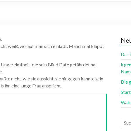
.
Neu
nicht weiß, worauf man sich einläßt. Manchmal klappt
Da si
 Ungereimtheit, die sein Blind Date gefährdet hat,
Irgen
e.
Name
ußte nicht, wie sie aussieht, sie hingegen kannte sein
Die 
s ihn eine junge Frau anspricht.
Star
Wate