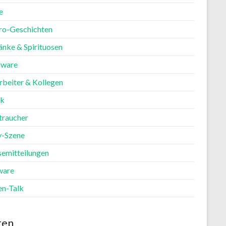
e
ro-Geschichten
änke & Spirituosen
ware
rbeiter & Kollegen
ik
traucher
y-Szene
semitteilungen
ware
en-Talk
ten