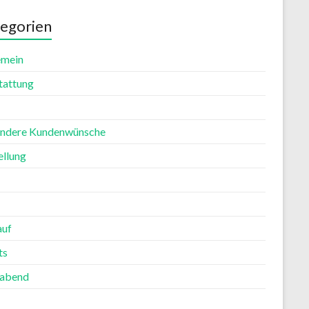
egorien
emein
tattung
ndere Kundenwünsche
ellung
auf
ts
rabend