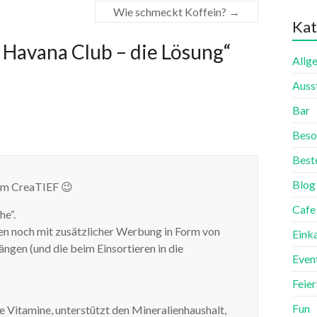
Wie schmeckt Koffein?
→
Kat
: Havana Club – die Lösung
“
Allg
Auss
Bar
Beso
Best
Blog
em CreaTIEF 😉
Cafe
he“.
sten noch mit zusätzlicher Werbung in Form von
Eink
ängen (und die beim Einsortieren in die
Even
Feie
Fun
itamine, unterstützt den Mineralienhaushalt,