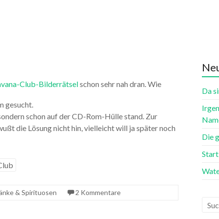
Neu
vana-Club-Bilderrätsel
schon sehr nah dran. Wie
Da si
m gesucht.
Irgen
, sondern schon auf der CD-Rom-Hülle stand. Zur
Name
ußt die Lösung nicht hin, vielleicht will ja später noch
Die 
Star
Club
Wate
änke & Spirituosen
2 Kommentare