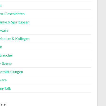
e
ro-Geschichten
änke & Spirituosen
ware
rbeiter & Kollegen
ik
traucher
y-Szene
semitteilungen
ware
en-Talk
ten