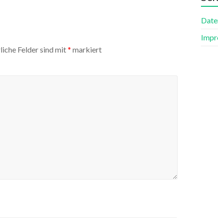
Date
Impr
liche Felder sind mit
*
markiert