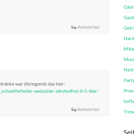
Gäst
Gast
Antworten
Getr
Hard
Mita
Mus
Nich
Part
tränke war übringends das hier:
Pres
schoefferhofer-weissbier-alkoholfrei-0-5-liter-
Soft
Antworten
Tres
Sei