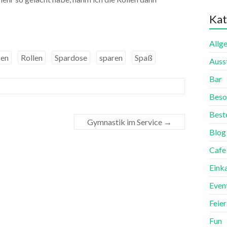
Kat
Allg
en
Rollen
Spardose
sparen
Spaß
Auss
Bar
Beso
Best
Gymnastik im Service
→
Blog
Cafe
Eink
Even
Feie
Fun