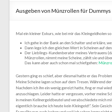
Ausgeben von Münzrollen für Dummys
Mal ein kleiner Exkurs, wie bei mir das Kleingeldholen so
Ich gehe in der Bank an den Schalter und erkläre, we
Dann lege ich den gleichen Wert in Scheinen auf den
Der Lieblings-Kundenberater meines Vertrauens (da er
Münzrollen, nimmt meine Scheine, zählt sie und über
Das kann aber auch schon mal schiefgehen:
Münzrol
Gestern ging es schief, aber diesmal hatte er das Probl
Meine Scheine lagen schon auf dem Tresen. Während der B
Nachdem ich ihn ein wenig gereizt hatte, fing er mal wie
anzuschlagen. Leider hatte er vergessen, vorher meine Sc
in meinen Kellnergeldbeutel und verabschiedete mich mi
eigentlich brauche ich heute kein Kleingeld!“. Sein Gesi
Er mußte nun auch lachen und weil ich schon lange nicht 