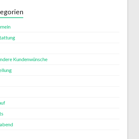
egorien
emein
tattung
ndere Kundenwünsche
ellung
auf
ts
rabend