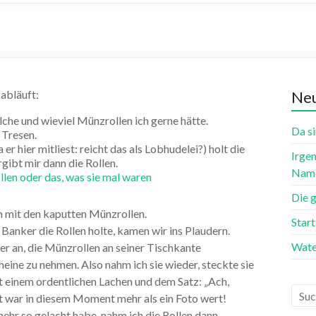
 abläuft:
Neu
lche und wieviel Münzrollen ich gerne hätte.
Da si
 Tresen.
 hier mitliest: reicht das als Lobhudelei?) holt die
Irgen
gibt mir dann die Rollen.
Name
len oder das, was sie mal waren
Die 
em mit den kaputten Münzrollen.
Star
anker die Rollen holte, kamen wir ins Plaudern.
Wate
der an, die Münzrollen an seiner Tischkante
heine zu nehmen. Also nahm ich sie wieder, steckte sie
t einem ordentlichen Lachen und dem Satz: „Ach,
cht war in diesem Moment mehr als ein Foto wert!
mehr so gelacht habe, nahm ich die Rollen dann