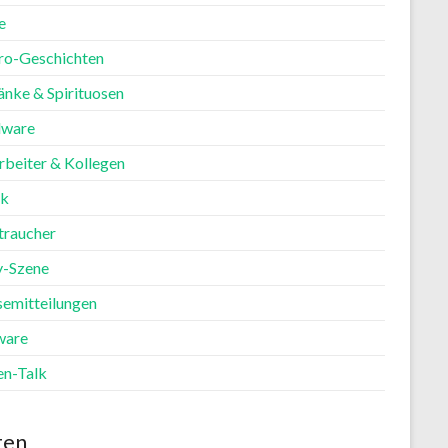
e
ro-Geschichten
änke & Spirituosen
ware
rbeiter & Kollegen
ik
traucher
y-Szene
semitteilungen
ware
en-Talk
ten