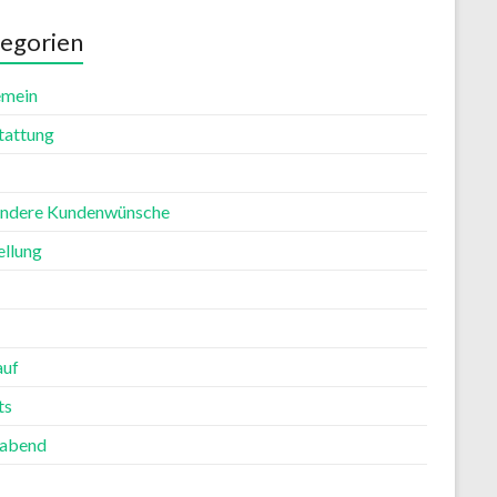
egorien
emein
tattung
ndere Kundenwünsche
ellung
auf
ts
rabend