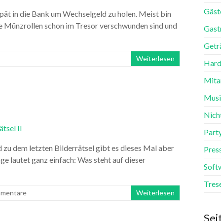
Gäst
pät in die Bank um Wechselgeld zu holen. Meist bin
die Münzrollen schon im Tresor verschwunden sind und
Gast
Getr
Weiterlesen
Hard
Mita
Mus
Nich
Part
d zu dem letzten Bilderrätsel gibt es dieses Mal aber
Pres
ge lautet ganz einfach: Was steht auf dieser
Soft
Tres
mentare
Weiterlesen
Sei