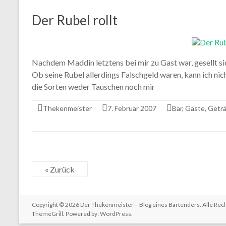
Der Rubel rollt
Nachdem Maddin letztens bei mir zu Gast war, gesellt si
Ob seine Rubel allerdings Falschgeld waren, kann ich ni
die Sorten weder Tauschen noch mir
Thekenmeister
7. Februar 2007
Bar
,
Gäste
,
Geträ
« Zurück
Copyright © 2026
Der Thekenmeister – Blog eines Bartenders
. Alle Re
ThemeGrill. Powered by:
WordPress
.