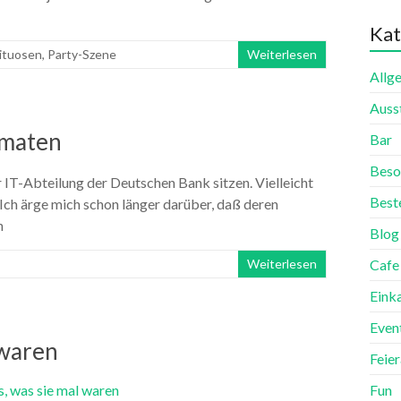
Kat
ituosen
,
Party-Szene
Weiterlesen
Allg
Auss
omaten
Bar
Beso
 IT-Abteilung der Deutschen Bank sitzen. Vielleicht
Best
 Ich ärge mich schon länger darüber, daß deren
n
Blog
Weiterlesen
Cafe
Eink
Even
 waren
Feie
Fun