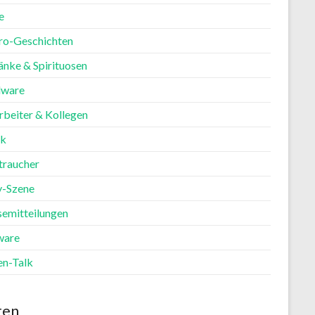
e
ro-Geschichten
änke & Spirituosen
ware
rbeiter & Kollegen
ik
traucher
y-Szene
semitteilungen
ware
en-Talk
ten