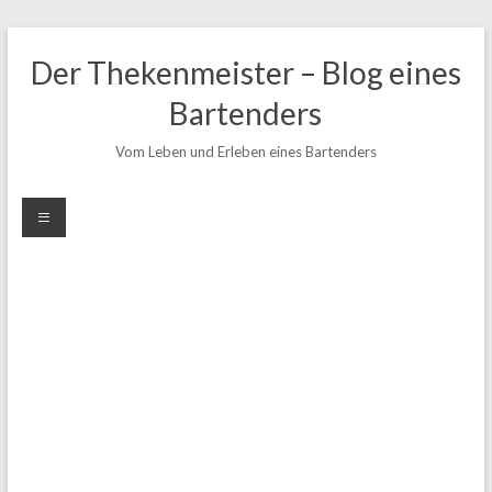
Zum
Inhalt
Der Thekenmeister – Blog eines
springen
Bartenders
Vom Leben und Erleben eines Bartenders