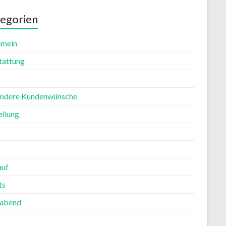
egorien
emein
tattung
ndere Kundenwünsche
ellung
auf
ts
rabend