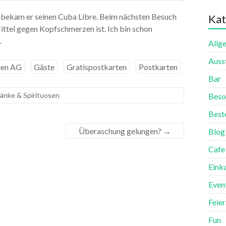
o bekam er seinen Cuba Libre. Beim nächsten Besuch
Kat
ittel gegen Kopfschmerzen ist. Ich bin schon
.
Allg
Auss
ien AG
Gäste
Gratispostkarten
Postkarten
Bar
änke & Spirituosen
Beso
Best
Überaschung gelungen?
→
Blog
Cafe
Eink
Even
Feie
Fun