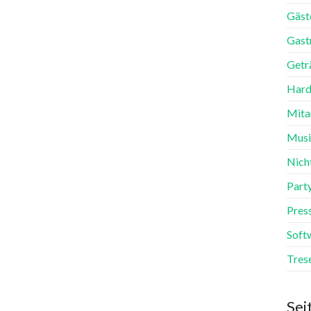
Gäst
Gast
Getr
Hard
Mita
Mus
Nich
Part
Pres
Soft
Tres
Sei