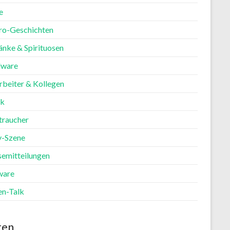
e
ro-Geschichten
änke & Spirituosen
ware
rbeiter & Kollegen
ik
traucher
y-Szene
semitteilungen
ware
en-Talk
ten