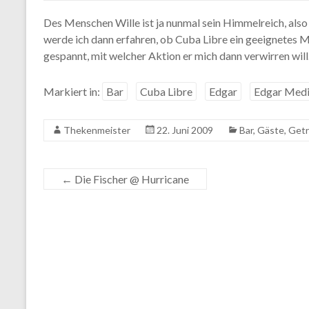
Des Menschen Wille ist ja nunmal sein Himmelreich, als
werde ich dann erfahren, ob Cuba Libre ein geeignetes M
gespannt, mit welcher Aktion er mich dann verwirren will
Markiert in:
Bar
Cuba Libre
Edgar
Edgar Med
Thekenmeister
22. Juni 2009
Bar
,
Gäste
,
Getr
←
Die Fischer @ Hurricane