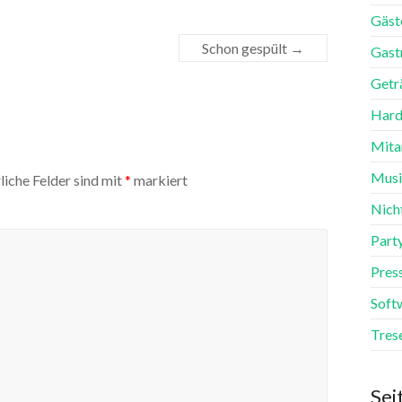
Gäst
Schon gespült
→
Gast
Getr
Hard
Mita
Mus
liche Felder sind mit
*
markiert
Nich
Part
Pres
Soft
Tres
Sei