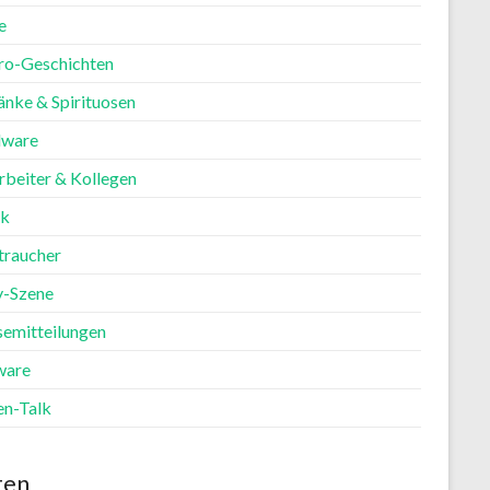
e
ro-Geschichten
änke & Spirituosen
ware
rbeiter & Kollegen
ik
traucher
y-Szene
semitteilungen
ware
en-Talk
ten