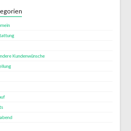
egorien
emein
tattung
ndere Kundenwünsche
ellung
auf
ts
rabend