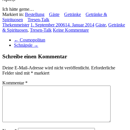
Ich hätte gerne…
Markiert in:
Bestellung
Gäste
Getränke
Getränke &
Spirituosen
Tresen-Talk
Thekenmeister
1. September 2006
14. Januar 2014
Gäste
,
Getränke
& Spirituosen
,
Tresen-Talk
Keine Kommentare
←
Cosmopolitan
Schnäpsle
→
Schreibe einen Kommentar
Deine E-Mail-Adresse wird nicht veröffentlicht.
Erforderliche
Felder sind mit
*
markiert
Kommentar
*