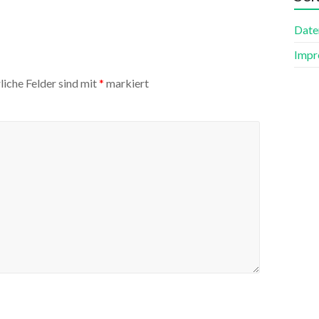
Date
Impr
liche Felder sind mit
*
markiert