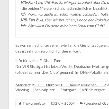
Vfb-Fan 1
(zu VfB-Fan 2): Morgen bezahlst aber Du di
(die beiden Meister-Schals hatte nämlich er bezahlt)
ich
: Warum braucht ihr schon wieder Schals? Ihr habt 
VfB-Fan 2
: Ja, aber wir brauchen ja noch den Pokalsi
ich
: Was willst Du denn mit einem Schal vom Club?
Es war sehr schön zu sehen, wie ihm die Gesichtszüge entg
das ist sehr ungewöhlich für diesen Kerl.
Info für Nicht-Fußball-Fans:
Der VfB Stuttgart ist letzte Woche Deutscher Meister 
(oft einfach nur „Der Club“ genannt) im DFB-Pokalfinale 
Markiert in:
1.FC Nürnberg
Bayern München
Fei
Viewing
Schloßplatz
Stuttgart
VfB Stuttgart
Thekenmeister
27. Mai 2007
Feierabend
,
Gäs