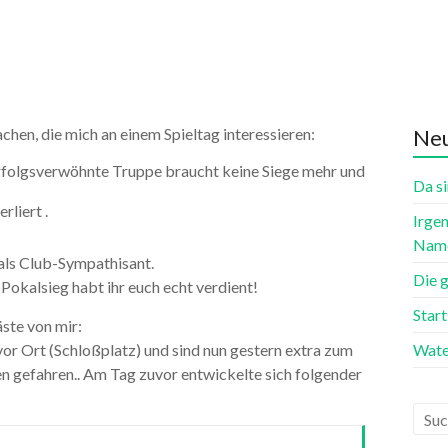
achen, die mich an einem Spieltag interessieren:
Neu
erfolgsverwöhnte Truppe braucht keine Siege mehr und
Da si
rliert .
Irgen
Name
 als Club-Sympathisant.
Die 
okalsieg habt ihr euch echt verdient!
Star
ste von mir:
vor Ort (Schloßplatz) und sind nun gestern extra zum
Wate
n gefahren.. Am Tag zuvor entwickelte sich folgender