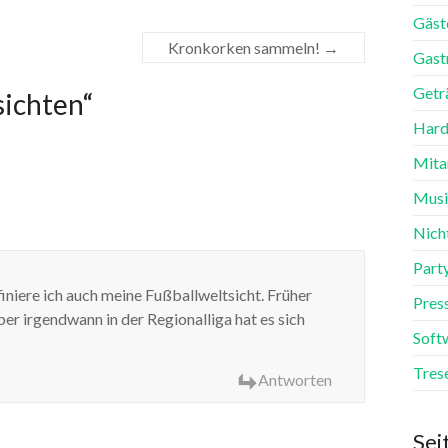
Gäst
Kronkorken sammeln!
→
Gast
Getr
sichten
“
Hard
Mita
Mus
Nich
Part
iniere ich auch meine Fußballweltsicht. Früher
Pres
er irgendwann in der Regionalliga hat es sich
Soft
Tres
Antworten
Sei