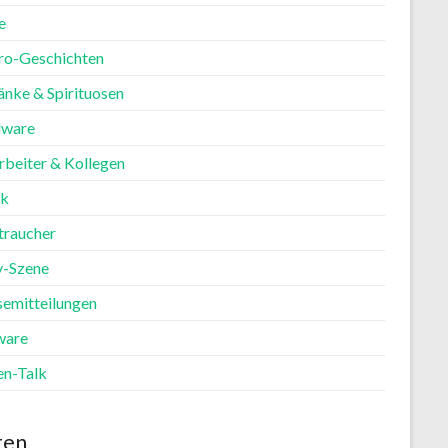
e
ro-Geschichten
änke & Spirituosen
ware
rbeiter & Kollegen
ik
traucher
y-Szene
semitteilungen
ware
en-Talk
ten