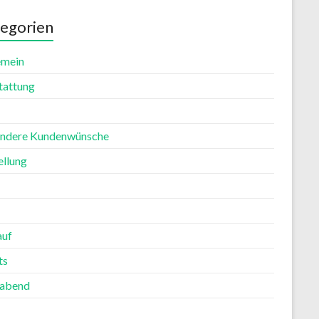
egorien
emein
tattung
ndere Kundenwünsche
ellung
auf
ts
rabend