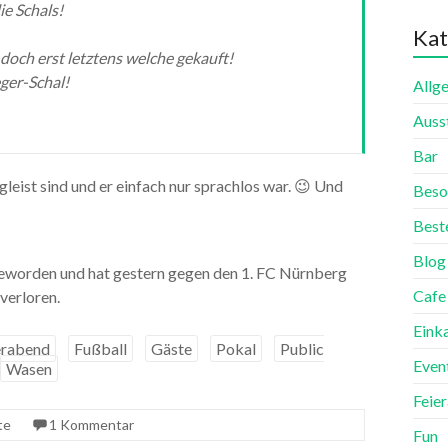
e Schals!
Kat
doch erst letztens welche gekauft!
eger-Schal!
Allg
Auss
Bar
leist sind und er einfach nur sprachlos war. 😉 Und
Beso
Best
Blog
geworden und hat gestern gegen den 1. FC Nürnberg
Cafe
verloren.
Eink
erabend
Fußball
Gäste
Pokal
Public
Even
Wasen
Feie
te
1 Kommentar
Fun