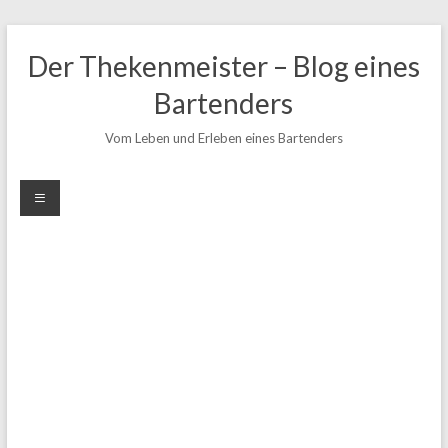
Zum
Inhalt
Der Thekenmeister – Blog eines
springen
Bartenders
Vom Leben und Erleben eines Bartenders