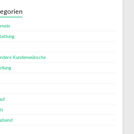
egorien
emein
tattung
ndere Kundenwünsche
ellung
auf
ts
rabend