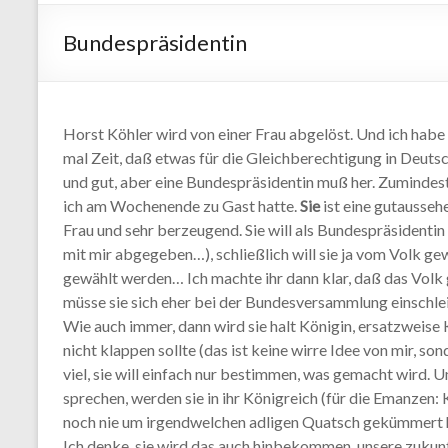
Bundespräsidentin
Horst Köhler wird von einer Frau abgelöst. Und ich habe
mal Zeit, daß etwas für die Gleichberechtigung in Deuts
und gut, aber eine Bundespräsidentin muß her. Zumindes
ich am Wochenende zu Gast hatte.
Sie
ist eine gutaussehe
Frau und sehr berzeugend. Sie will als Bundespräsidentin
mit mir abgegeben…), schließlich will sie ja vom Volk g
gewählt werden… Ich machte ihr dann klar, daß das Volk g
müsse sie sich eher bei der Bundesversammlung einschle
Wie auch immer, dann wird sie halt Königin, ersatzweise
nicht klappen sollte (das ist keine wirre Idee von mir, son
viel, sie will einfach nur bestimmen, was gemacht wird. 
sprechen, werden sie in ihr Königreich (für die Emanzen:
noch nie um irgendwelchen adligen Quatsch gekümmert hat 
Ich denke, sie wird das auch hinbekommen, unsere zukun