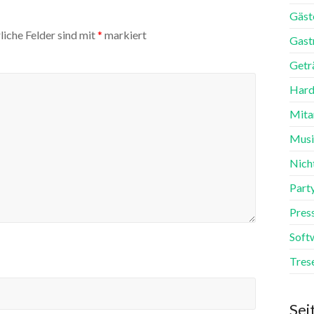
Gäst
liche Felder sind mit
*
markiert
Gast
Getr
Hard
Mita
Mus
Nich
Part
Pres
Soft
Tres
Sei