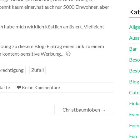
 kennt kaum einer, hat auch nur 5000 Einwohner, aber
Kat
ch habe mich wirklich köstlich amüsiert. Vielleicht
Allg
Auss
erbung zu diesem Blog-Eintrag einen Link zu einem
Bar
ich kontext-sensitive Werbung… 😉
Beso
erechtigung
Zufall
Best
Blog
Gäste
Keine Kommentare
Cafe
Eink
Christbaumloben
→
Even
Feie
Fun