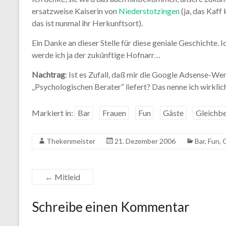
ersatzweise Kaiserin von
Niederstotzingen
(ja, das Kaff
das ist nunmal ihr Herkunftsort).
Ein Danke an dieser Stelle für diese geniale Geschichte. I
werde ich ja der zukünftige Hofnarr…
Nachtrag
: Ist es Zufall, daß mir die Google Adsense-W
„Psychologischen Berater“ liefert? Das nenne ich wirkl
Markiert in:
Bar
Frauen
Fun
Gäste
Gleichb
Thekenmeister
21. Dezember 2006
Bar
,
Fun
,
←
Mitleid
Schreibe einen Kommentar