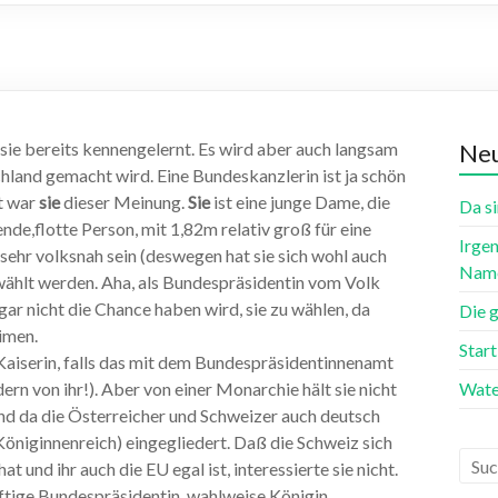
 sie bereits kennengelernt. Es wird aber auch langsam
Neu
chland gemacht wird. Eine Bundeskanzlerin ist ja schön
t war
sie
dieser Meinung.
Sie
ist eine junge Dame, die
Da si
nde,flotte Person, mit 1,82m relativ groß für eine
Irgen
 sehr volksnah sein (deswegen hat sie sich wohl auch
Name
ewählt werden. Aha, als Bundespräsidentin vom Volk
ar nicht die Chance haben wird, sie zu wählen, da
Die 
imen.
Star
 Kaiserin, falls das mit dem Bundespräsidentinnenamt
dern von ihr!). Aber von einer Monarchie hält sie nicht
Wate
Und da die Österreicher und Schweizer auch deutsch
 Königinnenreich) eingegliedert. Daß die Schweiz sich
und ihr auch die EU egal ist, interessierte sie nicht.
ftige Bundespräsidentin, wahlweise Königin,