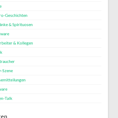
e
ro-Geschichten
änke & Spirituosen
ware
rbeiter & Kollegen
ik
traucher
y-Szene
semitteilungen
ware
en-Talk
ten