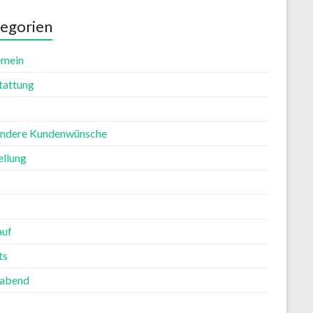
egorien
emein
tattung
ndere Kundenwünsche
ellung
auf
ts
rabend