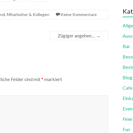
Kat
end
,
Mitarbeiter & Kollegen
Keine Kommentare
Allg
Zügiger angehen…
→
Auss
Bar
Beso
Best
Blog
liche Felder sind mit
*
markiert
Cafe
Eink
Even
Feie
Fun