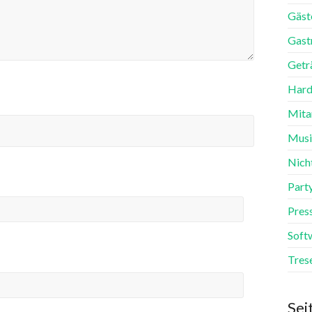
Gäst
Gast
Getr
Hard
Mita
Mus
Nich
Part
Pres
Soft
Tres
Sei