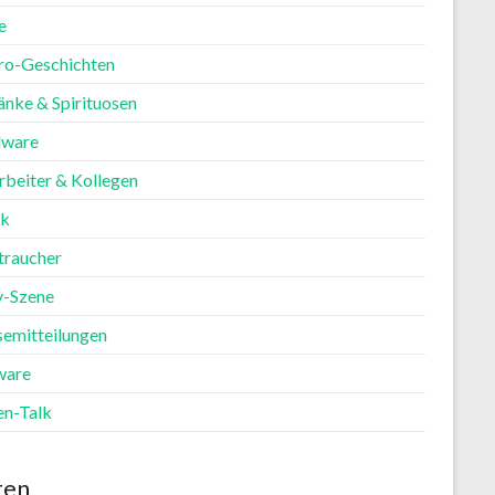
e
ro-Geschichten
änke & Spirituosen
ware
rbeiter & Kollegen
ik
traucher
y-Szene
semitteilungen
ware
en-Talk
ten