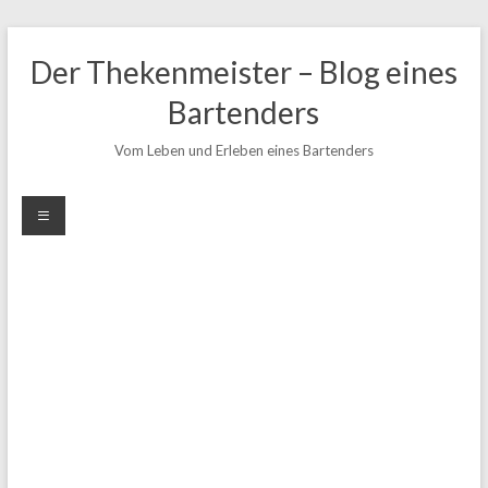
Zum
Inhalt
Der Thekenmeister – Blog eines
springen
Bartenders
Vom Leben und Erleben eines Bartenders