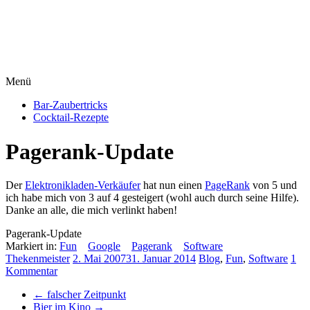
Menü
Bar-Zaubertricks
Cocktail-Rezepte
Pagerank-Update
Der
Elektronikladen-Verkäufer
hat nun einen
PageRank
von 5 und
ich habe mich von 3 auf 4 gesteigert (wohl auch durch seine Hilfe).
Danke an alle, die mich verlinkt haben!
Pagerank-Update
Markiert in:
Fun
Google
Pagerank
Software
Thekenmeister
2. Mai 2007
31. Januar 2014
Blog
,
Fun
,
Software
1
Kommentar
←
falscher Zeitpunkt
Bier im Kino
→