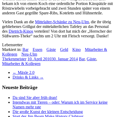
bekam ich von einem Koch eine ordentliche Portion Kässpätzle mit
Röstzwiebeln vorbeigebracht und zwei Stunden später von einem
anderen Gast gegrillte Spare-Ribs, Koteletts und Hühnerteile.
Vielen Dank an die
Mittelalter-Schänke zu Neu-Ulm
, die ihr übrig
gebliebenes Grillgut der mittelalterlichen Tafeley an das Personal
des
Dietrich-Kinos
verteilen! Von dort hat mich der „Herrscher der
Süßwaren-Theke“ nachts um 2 Uhr mit Fleisch versorgt. Danke!
Lebensretter
Markiert in:
Bar
Essen
Gäste
Geld
Kino
Mitarbeiter &
Kollegen
Neu-Ulm
Thekenmeister
10. April 2010
30. Januar 2014
Bar
,
Gäste
,
Mitarbeiter & Kollegen
←
Mäxle 2.0
Drinks & Links
→
Neueste Beiträge
Da sind Sie aber früh dran!
Irgendwas mit Tieren – oder: Warum ich im Service keine
Namen mehr rate
Die große Kunst der kleinen Entscheidung
Start der Jim Beam Make History Clubtour