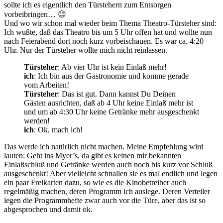
sollte ich es eigentlich den Türstehern zum Entsorgen
vorbeibringen… 😉
Und wo wir schon mal wieder beim Thema Theatro-Türsteher sind:
Ich wußte, daß das Theatro bis um 5 Uhr offen hat und wollte nun
nach Feierabend dort noch kurz vorbeischauen. Es war ca. 4:20
Uhr. Nur der Türsteher wollte mich nicht reinlassen.
Türsteher
: Ab vier Uhr ist kein Einlaß mehr!
ich
: Ich bin aus der Gastronomie und komme gerade
vom Arbeiten!
Türsteher
: Das ist gut. Dann kannst Du Deinen
Gästen ausrichten, daß ab 4 Uhr keine Einlaß mehr ist
und um ab 4:30 Uhr keine Getränke mehr ausgeschenkt
werden!
ich
: Ok, mach ich!
Das werde ich natürlich nicht machen. Meine Empfehlung wird
lauten: Geht ins Myer’s, da gibt es keinen mir bekannten
Einlaßschluß und Getränke werden auch noch bis kurz vor Schluß
ausgeschenkt! Aber vielleicht schnallen sie es mal endlich und legen
ein paar Freikarten dazu, so wie es die Kinobetreiber auch
regelmäßig machen, deren Programm ich auslege. Deren Verteiler
legen die Programmhefte zwar auch vor die Türe, aber das ist so
abgesprochen und damit ok.