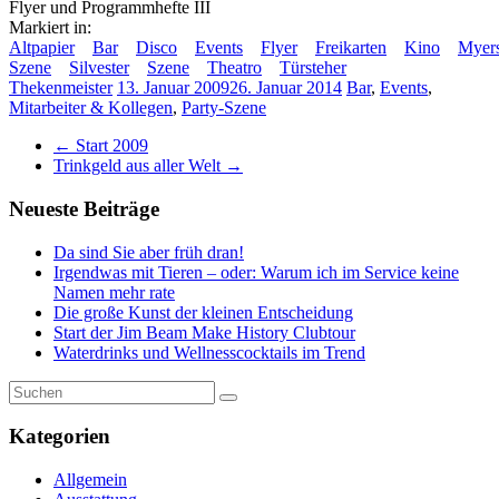
Flyer und Programmhefte III
Markiert in:
Altpapier
Bar
Disco
Events
Flyer
Freikarten
Kino
Myer
Szene
Silvester
Szene
Theatro
Türsteher
Thekenmeister
13. Januar 2009
26. Januar 2014
Bar
,
Events
,
Mitarbeiter & Kollegen
,
Party-Szene
←
Start 2009
Trinkgeld aus aller Welt
→
Neueste Beiträge
Da sind Sie aber früh dran!
Irgendwas mit Tieren – oder: Warum ich im Service keine
Namen mehr rate
Die große Kunst der kleinen Entscheidung
Start der Jim Beam Make History Clubtour
Waterdrinks und Wellnesscocktails im Trend
Kategorien
Allgemein