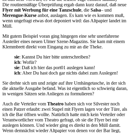
Die routinemäßige Überprüfung ergab dann kurz darauf, daß neue
Flyer mit Werbung für eine Tanzschule
, die
Salsa
– und
Merengue-Kurse
anbot, auslagen. Es kam wie es kommen muß,
wenn ungefragt etwas dort deponiert wird: das Altpapier landet im
Müll.
Mit gutem Beispiel voran ging hingegen eine sehr unerfahrene
Austeiler eines neuen Ulmer Szene-Magazins. Sie kam mit einem
Klemmbrett direkt vom Eingang zu mir an die Theke.
sie
: Kannst Du hier bitte unterschreiben?
ich
: Wofür?
sie
: Daß ich hier das port01 auslegen kann!
ich
: Aber Du hast doch gar nichts dabei zum Auslegen!
Sie drehte sich um und zeigte auf ihre Umhängetasche, in der sich
die aktuelle Ausgabe befand. Was ist eigentlich so schwierig daran,
in wenigen Sätzen sein Anliegen zu formulieren?
Auch die Verteiler vom
Theatro
haben sich vor Silvester noch
einen Patzer erlaubt: zwei Stapel mit Flyern lagen vor der Türe, als
ich die Bar öffnen wollte. Natürlich hatte mich kein Verteiler oder
Verantwortlicher vom Theatro gefragt, ob sie die Flyer bei mir
auslegen können. Und wieder ging es direkt in den Müll damit.
Wenn demnächst wieder Altpapier von denen vor der Bar liegt,