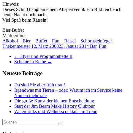
Hinweis:
Dieses Schild hängt an einem Absperrventil. Ein Bild reiche ich
heute Nacht noch nach.
Viel Spaß beim Rätseln!
Bier-Buffet
Markiert in:
Alkohol
Bier
Buffet
Fun
Rätsel
Schornsteinfeger
Thekenmeister
12. März 2008
23. Januar 2014
Bar
,
Fun
←
Flyer und Programmhefte II
Scheine in Reihe
→
Neueste Beiträge
Da sind Sie aber früh dran!
Irgendwas mit Tieren – oder: Warum ich im Service keine
Namen mehr rate
Die große Kunst der kleinen Entscheidung
Start der Jim Beam Make History Clubtour
Waterdrinks und Wellnesscocktails im Trend