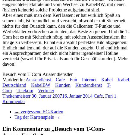
eingerichteter Flatrate und vom Wechsel zu KabelBW, mit denen
(bisher) keinerlei solche Probleme aufgetaucht sind.
Aber eines muß man dem Kerl lassen: er hat wirklich Spaß an
seinem Job, ist freundlich und versucht, obwohl er mit Sicherheit
nichts für den Quatsch kann, den die Callcenter, T-Punkte und
Werbeblätter
verbrechen
anrichten, das Beste zu geben. Und die T-
Com hat es mit Sicherheit nötig, mit solchen Aussendienstlern ihr
Image zu verbessern. Er hat ein absolut perfektes Bild abgegeben.
Endlich mal jemand, der auf die Kunden zugeht. Und endlich mal
ein Ansprechpartner, der sich nicht hinter irgendeiner Hotline
versteckt (sowohl für Privat- als auch für Geschäftskunden). Mehr
davon!
Besuch vom T-Com-Aussendienstler
Markiert in:
Aussendienst
Cafe
Fun
Internet
Kabel
Kabel
Deutschland
KabelBW
Kunden
Kundendienst
T-
Com
Telekom
Vertreter
Thekenmeister
30. Januar 2007
16. Januar 2014
Cafe
,
Fun
1
Kommentar
←
vergessene EC-Karten
Tag der Kartenspiele
→
Ein Kommentar zu „
Besuch vom T-Com-