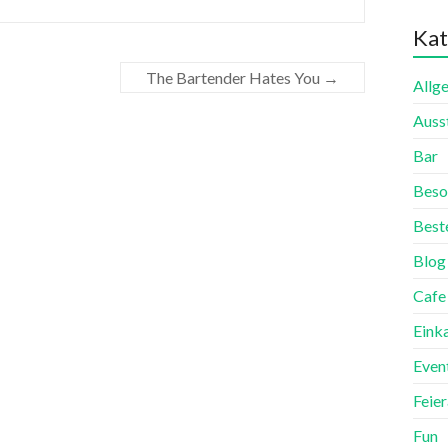
Kat
The Bartender Hates You
→
Allg
Auss
Bar
Beso
Best
Blog
Cafe
Eink
Even
Feie
Fun