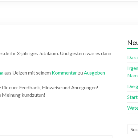
Neu
r.de ihr 3-jähriges Jubiläum. Und gestern war es dann
Da si
Irgen
ma
aus Uelzen mit seinem
Kommentar
zu
Ausgeben
Name
Die 
 für euer Feedback, Hinweise und Anregungen!
ere Meinung kundzutun!
Star
Wate