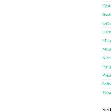
Gäst
Gast
Getr
Hard
Mita
Mus
Nich
Part
Pres
Soft
Tres
Sei