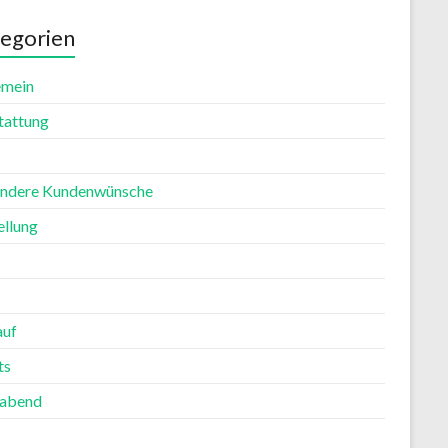
egorien
emein
tattung
ndere Kundenwünsche
ellung
auf
ts
rabend