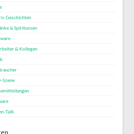
e
ro-Geschichten
änke & Spirituosen
ware
rbeiter & Kollegen
ik
traucher
y-Szene
semitteilungen
ware
en-Talk
ten