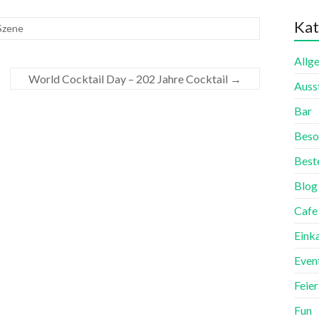
Kat
Szene
Allg
World Cocktail Day – 202 Jahre Cocktail
→
Auss
Bar
Beso
Best
Blog
Cafe
Eink
Even
Feie
Fun