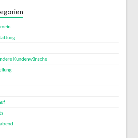
egorien
emein
tattung
ndere Kundenwünsche
ellung
auf
ts
rabend