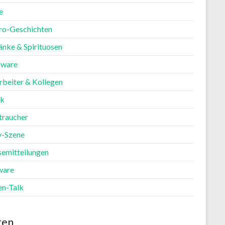
e
ro-Geschichten
änke & Spirituosen
ware
rbeiter & Kollegen
ik
traucher
y-Szene
semitteilungen
ware
en-Talk
ten