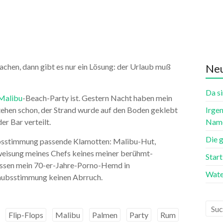
chen, dann gibt es nur ein Lösung: der Urlaub muß
Neu
Da si
Malibu
-Beach-Party ist. Gestern Nacht haben mein
stehen schon, der Strand wurde auf den Boden geklebt
Irgen
r Bar verteilt.
Name
Die 
aubsstimmung passende Klamotten: Malibu-Hut,
nweisung meines Chefs keines meiner berühmt-
Star
ssen mein 70-er-Jahre-Porno-Hemd in
Wate
laubsstimmung keinen Abrruch.
Flip-Flops
Malibu
Palmen
Party
Rum