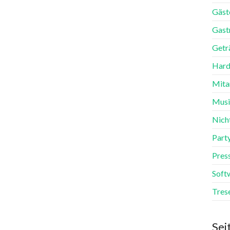
Gäst
Gast
Getr
Hard
Mita
Mus
Nich
Part
Pres
Soft
Tres
Sei