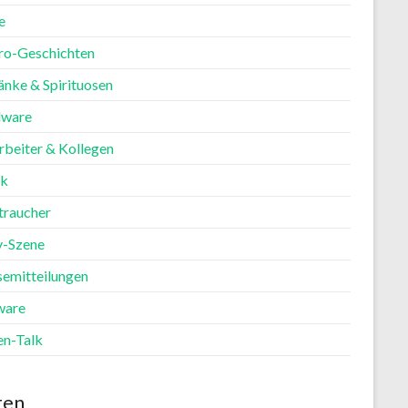
e
ro-Geschichten
änke & Spirituosen
ware
rbeiter & Kollegen
ik
traucher
y-Szene
semitteilungen
ware
en-Talk
ten