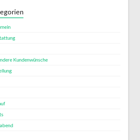
egorien
emein
tattung
ndere Kundenwünsche
ellung
auf
ts
rabend