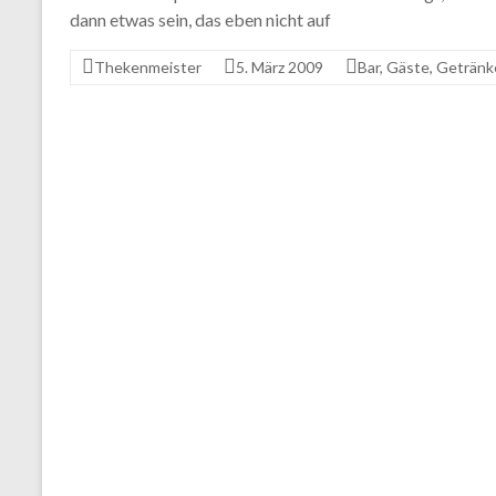
dann etwas sein, das eben nicht auf
Thekenmeister
5. März 2009
Bar
,
Gäste
,
Getränke