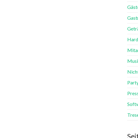
Gäst
Gast
Getr
Hard
Mita
Mus
Nich
Part
Pres
Soft
Tres
Sei