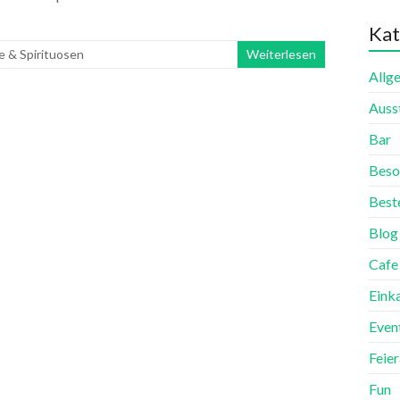
Kat
 & Spirituosen
Weiterlesen
Allg
Auss
Bar
Beso
Best
Blog
Cafe
Eink
Even
Feie
Fun