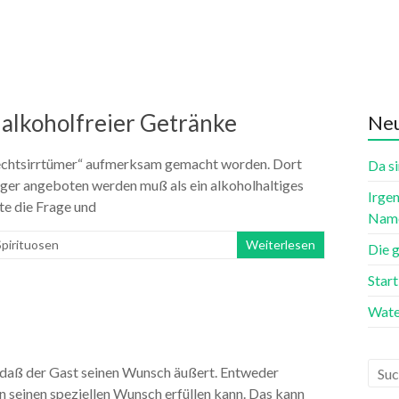
 alkoholfreier Getränke
Neu
 Rechtsirrtümer“ aufmerksam gemacht worden. Dort
Da si
tiger angeboten werden muß als ein alkoholhaltiges
Irgen
te die Frage und
Name
pirituosen
Weiterlesen
Die 
Star
Wate
, daß der Gast seinen Wunsch äußert. Entweder
an seinen speziellen Wunsch erfüllen kann. Das kann