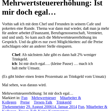
Mehrwertsteuererhöhung: Ist
mir doch egal…
Vorhin saß ich mit dem Chef und Freunden in seinem Cafe und
pokerten eine Runde. Thema war dann mal wieder, daß man ja mehr
für andere arbeitet (Finanzamt, Berufsgenossenschaft, Vermieter,
und und und). So kam auch die Mehrwertsteuererhöhung ins
Gespräch. Und da gibt es nur zwei Möglichkeiten: auf die Preise
aufschlagen oder an anderer Stelle einsparen.
Chef
: Ab nächstem Jahr gibt es dann halt 2% weniger
Trinkgeld.
ich
: Ist mir doch egal…. (kleine Pause) … mach ich
halt mehr Umsatz.
(Es gibt bisher einen festen Prozentsatz an Trinkgeld vom Umsatz)
Mal sehen, was daraus wird.
Mehrwertsteuererhöhung: Ist mir doch egal…
Markiert in:
Fun
Mehrwertsteuer
Mitarbeiter &
Kollegen
Preise
Tresen-Talk
Trinkgeld
Thekenmeister
29. August 2006
14. Januar 2014
Fun
,
Mitarbeiter &