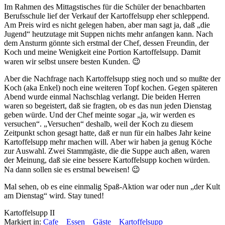
Im Rahmen des Mittagstisches für die Schüler der benachbarten
Berufsschule lief der Verkauf der Kartoffelsupp eher schleppend.
Am Preis wird es nicht gelegen haben, aber man sagt ja, daß „die
Jugend“ heutzutage mit Suppen nichts mehr anfangen kann. Nach
dem Ansturm gönnte sich erstmal der Chef, dessen Freundin, der
Koch und meine Wenigkeit eine Portion Kartoffelsupp. Damit
waren wir selbst unsere besten Kunden. 😉
Aber die Nachfrage nach Kartoffelsupp stieg noch und so mußte der
Koch (aka Enkel) noch eine weiteren Topf kochen. Gegen späteren
Abend wurde einmal Nachschlag verlangt. Die beiden Herren
waren so begeistert, daß sie fragten, ob es das nun jeden Dienstag
geben würde. Und der Chef meinte sogar „ja, wir werden es
versuchen“. „Versuchen“ deshalb, weil der Koch zu diesem
Zeitpunkt schon gesagt hatte, daß er nun für ein halbes Jahr keine
Kartoffelsupp mehr machen will. Aber wir haben ja genug Köche
zur Auswahl. Zwei Stammgäste, die die Suppe auch aßen, waren
der Meinung, daß sie eine bessere Kartoffelsupp kochen würden.
Na dann sollen sie es erstmal beweisen! 😉
Mal sehen, ob es eine einmalig Spaß-Aktion war oder nun „der Kult
am Dienstag“ wird. Stay tuned!
Kartoffelsupp II
Markiert in:
Cafe
Essen
Gäste
Kartoffelsupp